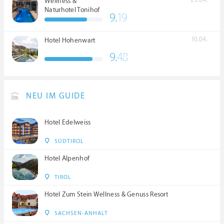
23.04.
Wellness &
Naturhotel Tonihof
9.
19
****S
10.04.
Hotel Hohenwart
9.
48
NEU IM GUIDE
Hotel Edelweiss
SÜDTIROL
Hotel Alpenhof
TIROL
Hotel Zum Stein Wellness & Genuss Resort
SACHSEN-ANHALT