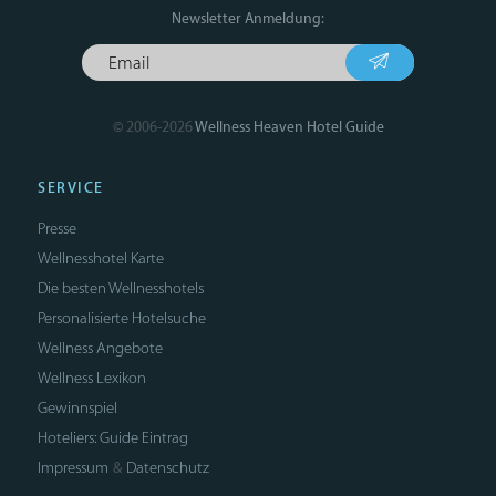
Newsletter Anmeldung:
© 2006-2026
Wellness Heaven Hotel Guide
SERVICE
Presse
Wellnesshotel Karte
Die besten Wellnesshotels
Personalisierte Hotelsuche
Wellness Angebote
Wellness Lexikon
Gewinnspiel
Hoteliers: Guide Eintrag
Impressum
Datenschutz
&