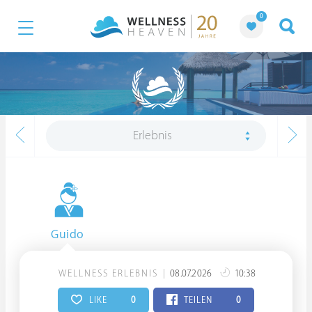
0
Erlebnis
Guido
WELLNESS ERLEBNIS
08.07.2026
10:38
LIKE
0
TEILEN
0