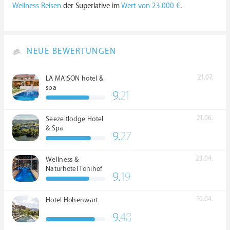
Wellness Reisen
der Superlative im
Wert von 23.000 €
.
NEUE BEWERTUNGEN
21.07.
LA MAISON hotel &
spa
9.
21
21.06.
Seezeitlodge Hotel
& Spa
9.
27
23.04.
Wellness &
Naturhotel Tonihof
9.
19
****S
10.04.
Hotel Hohenwart
9.
48