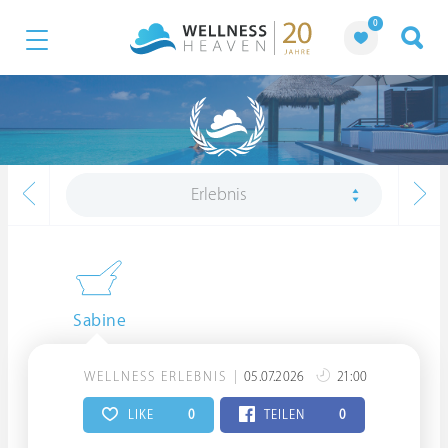
0
Erlebnis
Sabine
WELLNESS ERLEBNIS
05.07.2026
21:00
LIKE
0
TEILEN
0