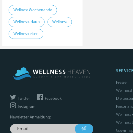
Wellness Wochenende
Wellnessurlaub
Wellness
Wellnessreisen
SERVIC
Presse
Wellnessh
Die beste
Twitter
Facebook
Personali
Instagram
Wellness
Newsletter Anmeldung:
Wellness 
Gewinnsp