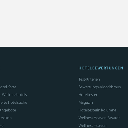
E
HOTELBEWERTUNGEN
Test-Kriterien
otel Karte
Bewertungs-Algorithmus
n Wellnesshotels
Hoteltester
sierte Hotelsuche
Magazin
 Angebote
Hoteltesterin Kolumne
Lexikon
Wellness Heaven Awards
iel
Wellness Heaven