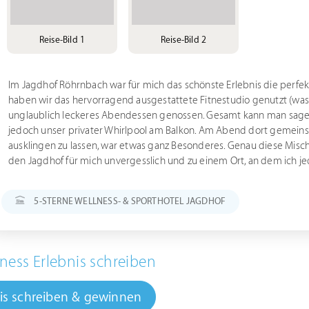
Reise-Bild 1
Reise-Bild 2
Im Jagdhof Röhrnbach war für mich das schönste Erlebnis die perfe
haben wir das hervorragend ausgestattete Fitnestudio genutzt (was 
unglaublich leckeres Abendessen genossen. Gesamt kann man sagen, 
jedoch unser privater Whirlpool am Balkon. Am Abend dort gemeins
ausklingen zu lassen, war etwas ganz Besonderes. Genau diese Mis
den Jagdhof für mich unvergesslich und zu einem Ort, an dem ich j
5-STERNE WELLNESS- & SPORTHOTEL JAGDHOF
ness Erlebnis schreiben
is schreiben & gewinnen