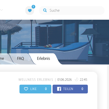
0
ne
FAQ
Erlebnis
WELLNESS ERLEBNIS
01.06.2026
22:45
LIKE
0
TEILEN
0