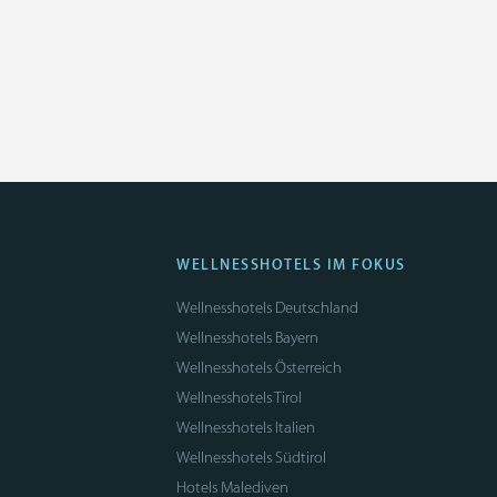
WELLNESSHOTELS IM FOKUS
Wellnesshotels Deutschland
Wellnesshotels Bayern
Wellnesshotels Österreich
Wellnesshotels Tirol
Wellnesshotels Italien
Wellnesshotels Südtirol
Hotels Malediven