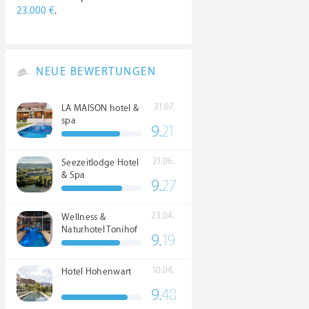
23.000 €
.
NEUE BEWERTUNGEN
21.07.
LA MAISON hotel &
spa
9.
21
21.06.
Seezeitlodge Hotel
& Spa
9.
27
23.04.
Wellness &
Naturhotel Tonihof
9.
19
****S
10.04.
Hotel Hohenwart
9.
48