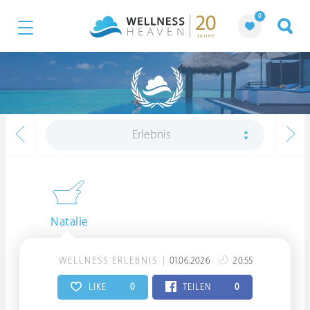
0
Erlebnis
Natalie
WELLNESS ERLEBNIS
01.06.2026
20:55
LIKE
0
TEILEN
0