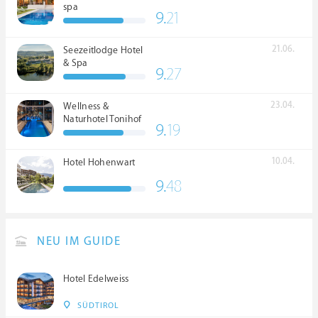
spa
9.
21
21.06.
Seezeitlodge Hotel
& Spa
9.
27
23.04.
Wellness &
Naturhotel Tonihof
9.
19
****S
10.04.
Hotel Hohenwart
9.
48
NEU IM GUIDE
Hotel Edelweiss
SÜDTIROL