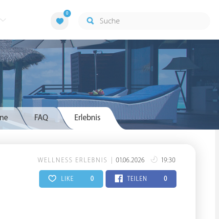
0
ne
FAQ
Erlebnis
WELLNESS ERLEBNIS
01.06.2026
19:30
LIKE
0
TEILEN
0