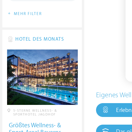
+
MEHR FILTER
HOTEL DES MONATS
Eigenes Well
Erlebn
5-STERNE WELLNESS- &
SPORTHOTEL JAGDHOF
Größtes Wellness- &
Das gi