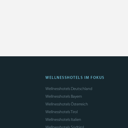
WELLNESSHOTELS IM FOKUS
Wellnesshotels Deutschland
Wellnesshotels Bayern
Wellnesshotels Österreich
Wellnesshotels Tirol
Wellnesshotels Italien
Wellnesshotels Südtirol