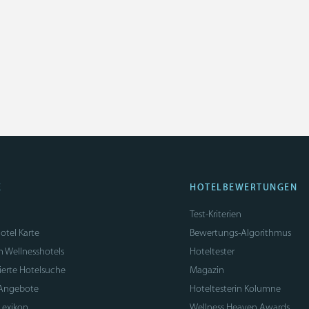
E
HOTELBEWERTUNGEN
Test-Kriterien
otel Karte
Bewertungs-Algorithmus
n Wellnesshotels
Hoteltester
sierte Hotelsuche
Magazin
 Angebote
Hoteltesterin Kolumne
Lexikon
Wellness Heaven Awards