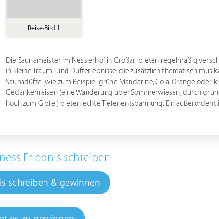
Reise-Bild 1
Die Saunameister im Nesslerhof in Großarl bieten regelmäßig versc
in kleine Traum- und Dufterlebnisse, die zusätzlich thematisch musi
Saunadüfte (wie zum Beispiel grüne Mandarine, Cola-Orange oder k
Gedankenreisen (eine Wanderung über Sommerwiesen, durch grüne
hoch zum Gipfel) bieten echte Tiefenentspannung. Ein außerordentlic
ness Erlebnis schreiben
is schreiben & gewinnen
bt es zu gewinnen