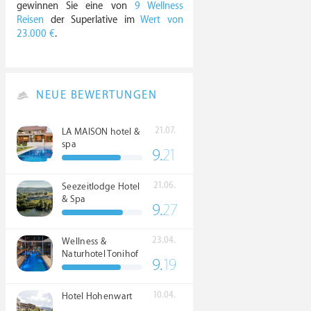
gewinnen Sie eine von
9 Wellness
Reisen
der Superlative im
Wert von
23.000 €
.
NEUE BEWERTUNGEN
21.07.
LA MAISON hotel &
spa
9.
21
21.06.
Seezeitlodge Hotel
& Spa
9.
27
23.04.
Wellness &
Naturhotel Tonihof
9.
19
****S
10.04.
Hotel Hohenwart