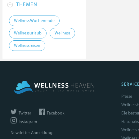
THEMEN
Wellness Wochenende
Wellnessurlaub
Wellness
Wellnessreisen
SERVIC
Presse
Wellnessh
Die beste
Twitter
Facebook
Personali
Instagram
Wellness
Newsletter Anmeldung:
Wellness 