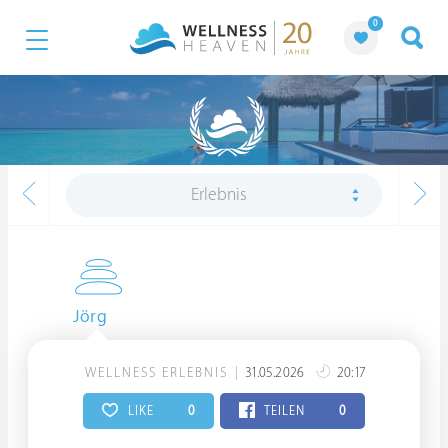
0
Erlebnis
Jörg
WELLNESS ERLEBNIS
31.05.2026
20:17
LIKE
0
TEILEN
0