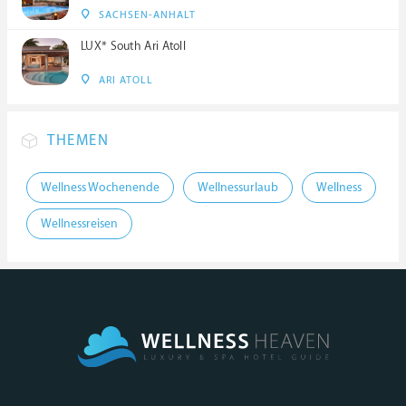
SACHSEN-ANHALT
LUX* South Ari Atoll
ARI ATOLL
THEMEN
Wellness Wochenende
Wellnessurlaub
Wellness
Wellnessreisen