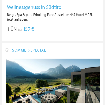
Wellnessgenuss in Südtirol
Berge, Spa & pure Erholung Eure Auszeit im 4*S Hotel MASL –
jetzt anfragen.
1
ÜN
159 €
ab
SOMMER-SPECIAL