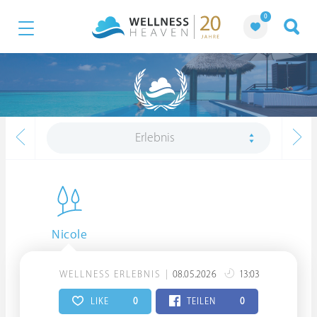
0
Erlebnis
Nicole
WELLNESS ERLEBNIS
08.05.2026
13:03
LIKE
0
TEILEN
0