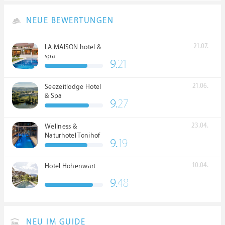
NEUE BEWERTUNGEN
21.07.
LA MAISON hotel &
spa
9.
21
21.06.
Seezeitlodge Hotel
& Spa
9.
27
23.04.
Wellness &
Naturhotel Tonihof
9.
19
****S
10.04.
Hotel Hohenwart
9.
48
NEU IM GUIDE