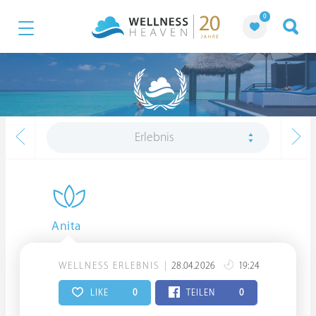
0
Erlebnis
Anita
WELLNESS ERLEBNIS
28.04.2026
19:24
LIKE
0
TEILEN
0