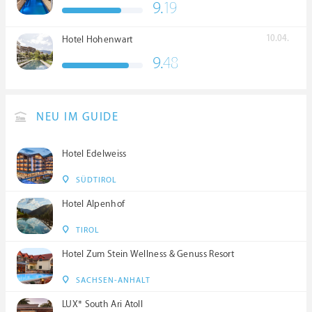
9.
19
****S
10.04.
Hotel Hohenwart
9.
48
NEU IM GUIDE
Hotel Edelweiss
SÜDTIROL
Hotel Alpenhof
TIROL
Hotel Zum Stein Wellness & Genuss Resort
SACHSEN-ANHALT
LUX* South Ari Atoll