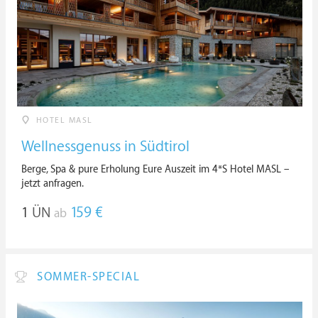
HOTEL MASL
Wellnessgenuss in Südtirol
Berge, Spa & pure Erholung Eure Auszeit im 4*S Hotel MASL –
jetzt anfragen.
1
ÜN
159 €
ab
SOMMER-SPECIAL