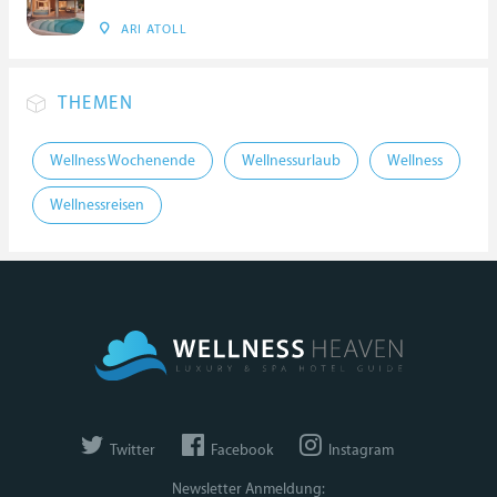
ARI ATOLL
THEMEN
Wellness Wochenende
Wellnessurlaub
Wellness
Wellnessreisen
Twitter
Facebook
Instagram
Newsletter Anmeldung: