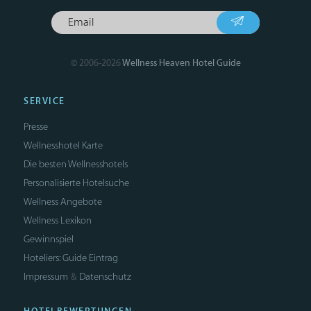
© 2006-2026
Wellness Heaven Hotel Guide
SERVICE
Presse
Wellnesshotel Karte
Die besten Wellnesshotels
Personalisierte Hotelsuche
Wellness Angebote
Wellness Lexikon
Gewinnspiel
Hoteliers: Guide Eintrag
Impressum
Datenschutz
&