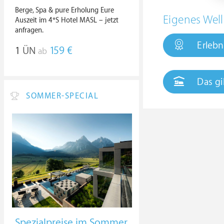
Berge, Spa & pure Erholung Eure
Eigenes Well
Auszeit im 4*S Hotel MASL – jetzt
anfragen.
Erlebn
1
ÜN
159 €
ab
Das gi
SOMMER-SPECIAL
Spezialpreise im Sommer