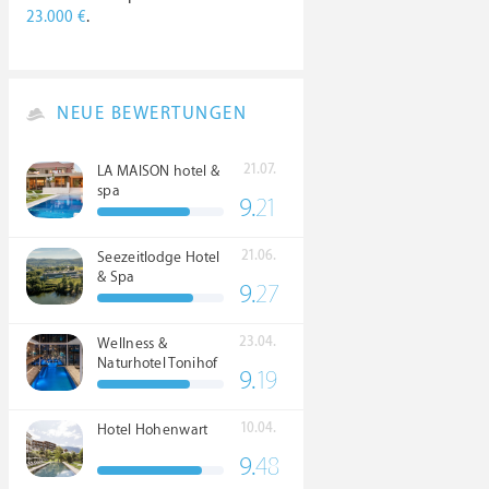
23.000 €
.
NEUE BEWERTUNGEN
21.07.
LA MAISON hotel &
spa
9.
21
21.06.
Seezeitlodge Hotel
& Spa
9.
27
23.04.
Wellness &
Naturhotel Tonihof
9.
19
****S
10.04.
Hotel Hohenwart
9.
48