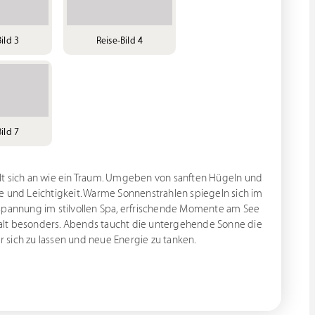
ild 3
Reise-Bild 4
ild 7
lt sich an wie ein Traum. Umgeben von sanften Hügeln und
e und Leichtigkeit. Warme Sonnenstrahlen spiegeln sich im
tspannung im stilvollen Spa, erfrischende Momente am See
alt besonders. Abends taucht die untergehende Sonne die
er sich zu lassen und neue Energie zu tanken.