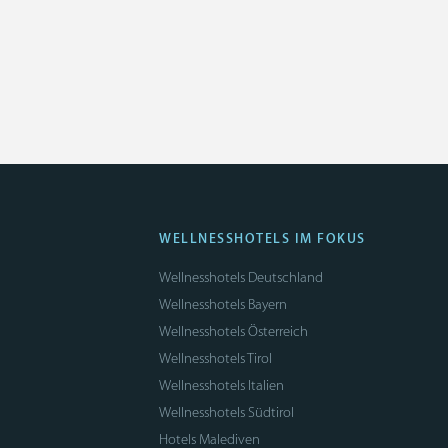
WELLNESSHOTELS IM FOKUS
Wellnesshotels Deutschland
Wellnesshotels Bayern
Wellnesshotels Österreich
Wellnesshotels Tirol
Wellnesshotels Italien
Wellnesshotels Südtirol
Hotels Malediven