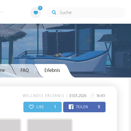
0
ne
FAQ
Erlebnis
WELLNESS ERLEBNIS
01.03.2026
16:43
LIKE
1
TEILEN
0