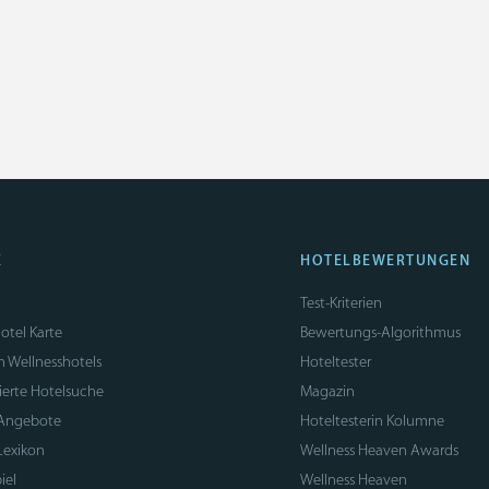
E
HOTELBEWERTUNGEN
Test-Kriterien
otel Karte
Bewertungs-Algorithmus
n Wellnesshotels
Hoteltester
sierte Hotelsuche
Magazin
 Angebote
Hoteltesterin Kolumne
Lexikon
Wellness Heaven Awards
iel
Wellness Heaven