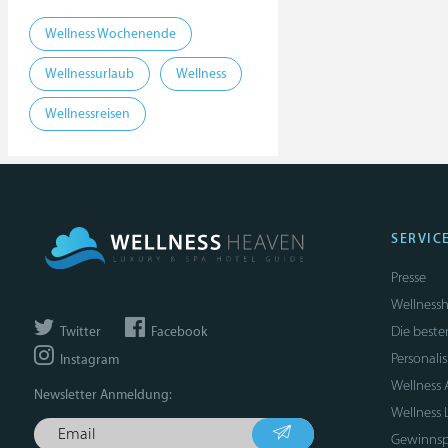
Wellness Wochenende
Wellnessurlaub
Wellness
Wellnessreisen
SERVIC
Presse
Wellnessh
Die beste
Twitter
Facebook
Personali
Instagram
Wellness
Newsletter Anmeldung:
Wellness 
Gewinnsp