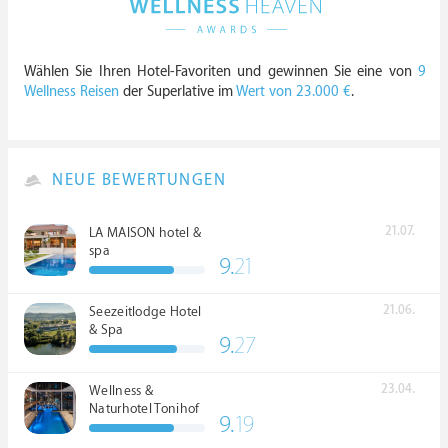
Wählen Sie Ihren Hotel-Favoriten und gewinnen Sie eine von
9
Wellness Reisen
der Superlative im
Wert von 23.000 €
.
NEUE BEWERTUNGEN
21.07.
LA MAISON hotel &
spa
9.
21
21.06.
Seezeitlodge Hotel
& Spa
9.
27
23.04.
Wellness &
Naturhotel Tonihof
9.
19
****S