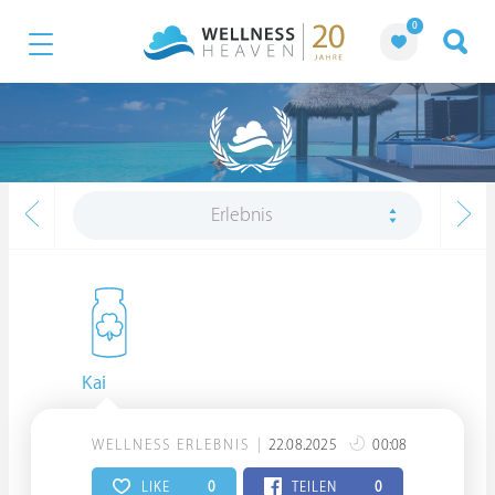
0
Erlebnis
Kai
WELLNESS ERLEBNIS
22.08.2025
00:08
LIKE
0
TEILEN
0