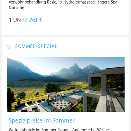
Verwöhnbehandlung Basic, 1x Hydrojetmassage, längere Spa
Nutzung.
1
ÜN
261 €
ab
SOMMER-SPECIAL
Spezialpreise im Sommer
Wellnesshotels im Sommer: Sonder-Angebote bei Wellness