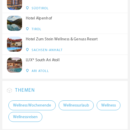
SÜDTIROL
Hotel Alpenhof
TIROL
Hotel Zum Stein Wellness & Genuss Resort
SACHSEN-ANHALT
LUX* South Ari Atoll
ARI ATOLL
THEMEN
Wellness Wochenende
Wellnessurlaub
Wellness
Wellnessreisen