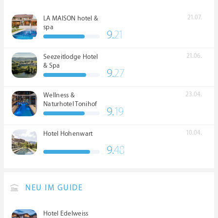
21.07.
LA MAISON hotel &
spa
9.
21
21.06.
Seezeitlodge Hotel
& Spa
9.
27
23.04.
Wellness &
Naturhotel Tonihof
9.
19
****S
10.04.
Hotel Hohenwart
9.
48
NEU IM GUIDE
Hotel Edelweiss