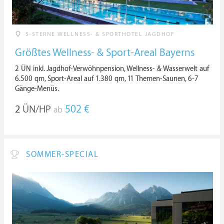
5-STERNE WELLNESS- & SPORTHOTEL JAGDHOF
Größtes Wellness- & Sport-Areal Bayerns
2 ÜN inkl. Jagdhof-Verwöhnpension, Wellness- & Wasserwelt auf
6.500 qm, Sport-Areal auf 1.380 qm, 11 Themen-Saunen, 6-7
Gänge-Menüs.
2
ÜN/HP
502 €
ab
SOMMER-SPECIAL