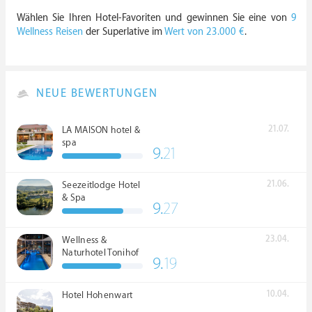
Wählen Sie Ihren Hotel-Favoriten und gewinnen Sie eine von
9
Wellness Reisen
der Superlative im
Wert von 23.000 €
.
NEUE BEWERTUNGEN
21.07.
LA MAISON hotel &
spa
9.
21
21.06.
Seezeitlodge Hotel
& Spa
9.
27
23.04.
Wellness &
Naturhotel Tonihof
9.
19
****S
10.04.
Hotel Hohenwart