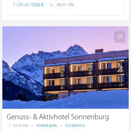
7 ÜN ab
1134 €
162 € / ÜN
Genuss- & Aktivhotel Sonnenburg
RIEZLERN
>
VORARLBERG
>
ÖSTERREICH