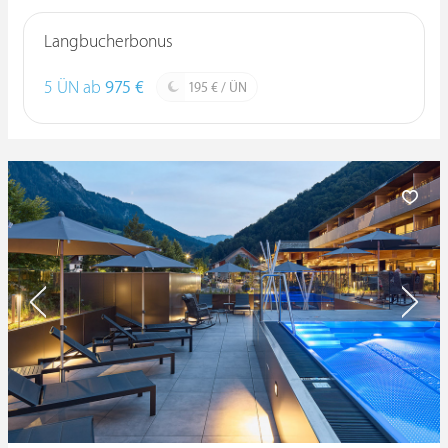
Langbucherbonus
5 ÜN ab
975 €
195 € / ÜN