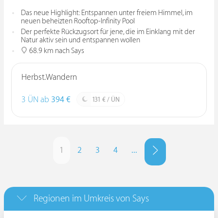
Das neue Highlight: Entspannen unter freiem Himmel, im
neuen beheizten Rooftop-Infinity Pool
Der perfekte Rückzugsort für jene, die im Einklang mit der
Natur aktiv sein und entspannen wollen
68.9 km nach Says
Herbst.Wandern
3 ÜN ab
394 €
131 € / ÜN
1
2
3
4
...
Regionen im Umkreis von Says