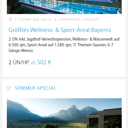
5-STERNE WELLNESS- & SPORTHOTEL JAGDHOF
Größtes Wellness- & Sport-Areal Bayerns
2 ÜN inkl. Jagdhof-Verwöhnpension, Wellness- & Wasserwelt auf
6.500 qm, Sport-Areal auf 1.380 qm, 11 Themen-Saunen, 6-7
Gänge-Menüs.
2
ÜN/HP
502 €
ab
SOMMER-SPECIAL