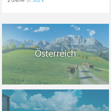
2
ÜN/HP
502 €
ab
Österreich