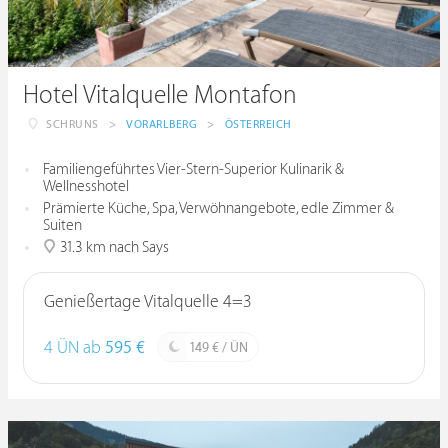
Hotel Vitalquelle Montafon
SCHRUNS
>
VORARLBERG
>
ÖSTERREICH
Familiengeführtes Vier-Stern-Superior Kulinarik &
Wellnesshotel
Prämierte Küche, Spa, Verwöhnangebote, edle Zimmer &
Suiten
31.3 km nach Says
Genießertage Vitalquelle 4=3
4 ÜN ab
595 €
149 € / ÜN