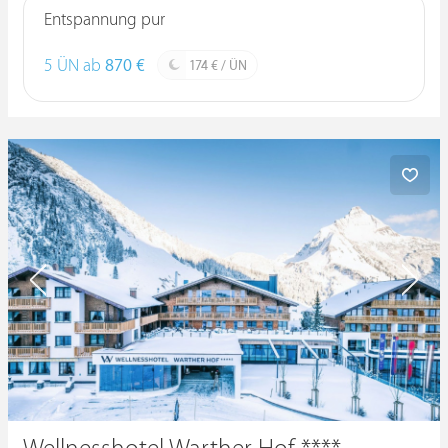
Entspannung pur
5 ÜN ab
870 €
174 € / ÜN