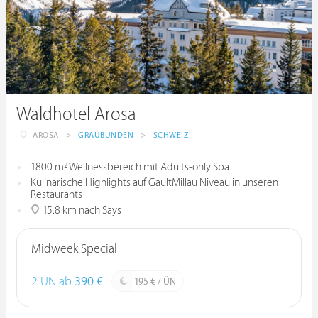
Waldhotel Arosa
AROSA
>
GRAUBÜNDEN
>
SCHWEIZ
1800 m² Wellnessbereich mit Adults-only Spa
Kulinarische Highlights auf GaultMillau Niveau in unseren
Restaurants
15.8 km nach Says
Midweek Special
2 ÜN ab
390 €
195 € / ÜN