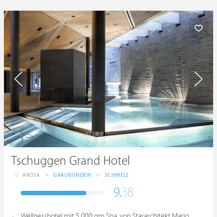
Tschuggen Grand Hotel
AROSA
>
GRAUBÜNDEN
>
SCHWEIZ
9.
38
Wellnesshotel mit 5.000 qm Spa, von Stararchitekt Mario