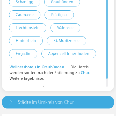
Schanfigg
Graubünden
Caumasee
Prättigau
Liechtenstein
Walensee
Hinterrhein
St. Moritzersee
Engadin
Appenzell Innerrhoden
Wellnesshotels in Graubünden
— Die Hotels
werden sortiert nach der Entfernung zu
Chur
.
Weitere Ergebnisse:
Chur, Schweiz | Graubünden
Städte im Umkreis von Chur