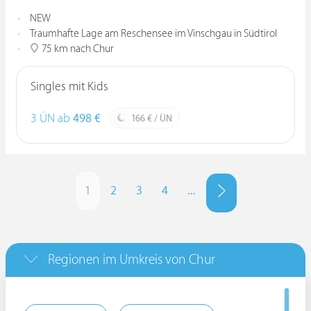
NEW
Traumhafte Lage am Reschensee im Vinschgau in Südtirol
75 km nach Chur
Singles mit Kids
3 ÜN ab
498 €
166 € / ÜN
1
2
3
4
...
Regionen im Umkreis von Chur