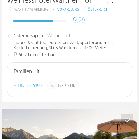
Wellnesshotel Warther Hof ****superior
WARTH AM ARLBERG
>
VORARLBERG
>
ÖSTERREICH
9.
28
4 Sterne Superior Wellnesshotel
Indoor-& Outdoor Pool, Saunawelt, Sportprogramm,
Kinderbetreuung, Ski-& Wandern auf 1500 Meter
66.7 km nach Chur
Familien Hit
3 ÜN ab
519 €
173 € / ÜN