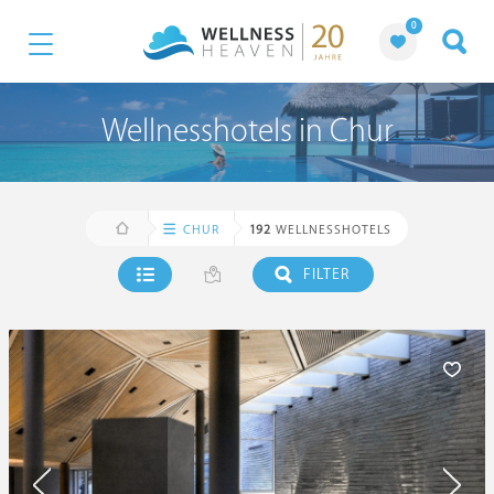
0
Wellnesshotels in Chur
CHUR
192
WELLNESSHOTELS
FILTER