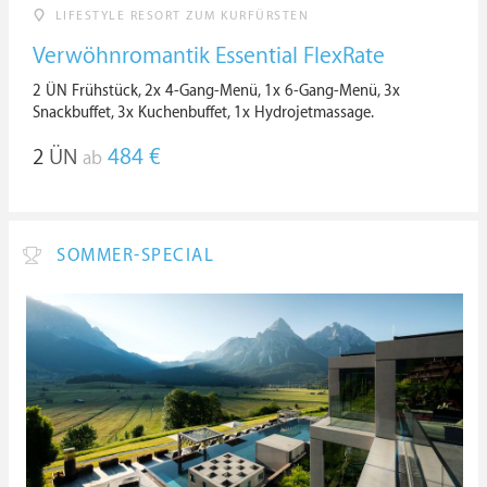
LIFESTYLE RESORT ZUM KURFÜRSTEN
Verwöhnromantik Essential FlexRate
2 ÜN Frühstück, 2x 4-Gang-Menü, 1x 6-Gang-Menü, 3x
Snackbuffet, 3x Kuchenbuffet, 1x Hydrojetmassage.
2
ÜN
484 €
ab
SOMMER-SPECIAL