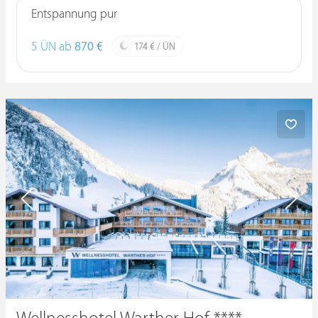
Entspannung pur
5 ÜN ab
870 €
174 € / ÜN