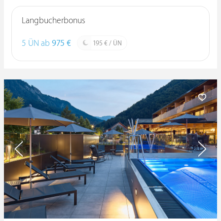
Langbucherbonus
5 ÜN ab
975 €
195 € / ÜN