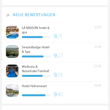
NEUE BEWERTUNGEN
21.07.
LA MAISON hotel &
spa
9.
21
21.06.
Seezeitlodge Hotel
& Spa
9.
27
23.04.
Wellness &
Naturhotel Tonihof
9.
19
****S
10.04.
Hotel Hohenwart
9.
48