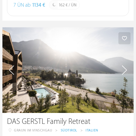
7 ÜN ab
1134 €
162 € / ÜN
DAS GERSTL Family Retreat
GRAUN IM VINSCHGAU
>
SÜDTIROL
>
ITALIEN