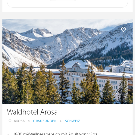
Waldhotel Arosa
AROSA
>
GRAUBÜNDEN
>
SCHWEIZ
1800 m² Wellnessbereich mit Adults-only Spa