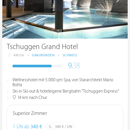
Tschuggen Grand Hotel
AROSA
>
GRAUBÜNDEN
>
SCHWEIZ
9.
38
Wellnesshotel mit 5.000 qm Spa, von Stararchitekt Mario
Botta
Ski-in Ski-out & hoteleigene Bergbahn "Tschuggen Express"
14 km nach Chur
Superior Zimmer
1 ÜN ab
340 €
340 € / ÜN