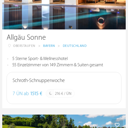
Allgäu Sonne
OBERSTAUFEN
>
BAYERN
>
DEUTSCHLAND
5 Sterne Sport- & Wellnesshotel
55 Einzelzimmer von 149 Zimmern & Suiten gesamt
Schroth-Schnupperwoche
7 ÜN ab
1515 €
216 € / ÜN