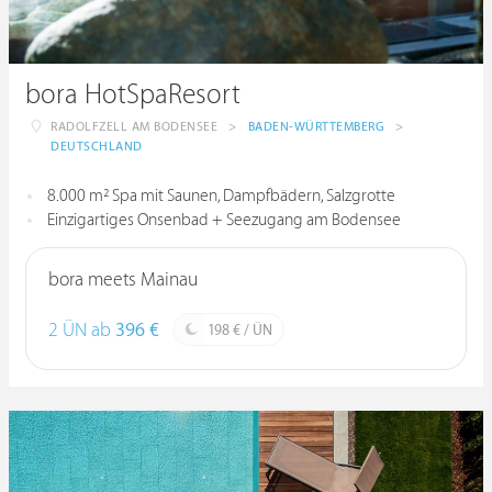
bora HotSpaResort
RADOLFZELL AM BODENSEE
>
BADEN-WÜRTTEMBERG
>
DEUTSCHLAND
8.000 m² Spa mit Saunen, Dampfbädern, Salzgrotte
Einzigartiges Onsenbad + Seezugang am Bodensee
bora meets Mainau
2 ÜN ab
396 €
198 € / ÜN