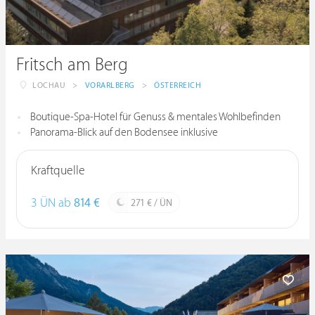
Fritsch am Berg
LOCHAU
>
VORARLBERG
>
ÖSTERREICH
Boutique-Spa-Hotel für Genuss & mentales Wohlbefinden
Panorama-Blick auf den Bodensee inklusive
Kraftquelle
3 ÜN ab
814 €
271 € / ÜN