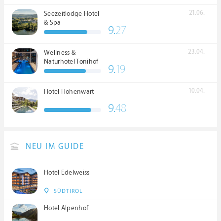
21.06.
Seezeitlodge Hotel
& Spa
9.
27
23.04.
Wellness &
Naturhotel Tonihof
9.
19
****S
10.04.
Hotel Hohenwart
9.
48
NEU IM GUIDE
Hotel Edelweiss
SÜDTIROL
Hotel Alpenhof