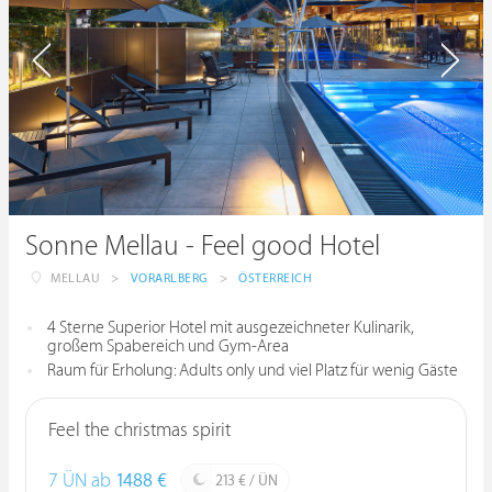
Sonne Mellau - Feel good Hotel
MELLAU
>
VORARLBERG
>
ÖSTERREICH
4 Sterne Superior Hotel mit ausgezeichneter Kulinarik,
großem Spabereich und Gym-Area
Raum für Erholung: Adults only und viel Platz für wenig Gäste
Feel the christmas spirit
7 ÜN ab
1488 €
213 € / ÜN