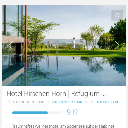
Hotel Hirschen Horn | Refugium am See
GAIENHOFEN-HORN
>
BADEN-WÜRTTEMBERG
>
DEUTSCHLAND
9.
19
Traumhaftes Wellnesshotel am Bodensee auf der Halbinsel