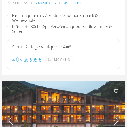
SCHRUNS
>
VORARLBERG
>
ÖSTERREICH
Familiengeführtes Vier-Stern-Superior Kulinarik &
Wellnesshotel
Prämierte Küche, Spa, Verwöhnangebote, edle Zimmer &
Suiten
Genießertage Vitalquelle 4=3
4 ÜN ab
595 €
149 € / ÜN