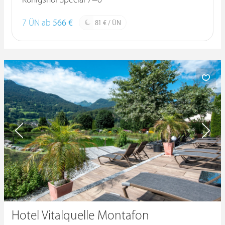
Königshof Special 7=6
7 ÜN ab
566 €
81 € / ÜN
Hotel Vitalquelle Montafon