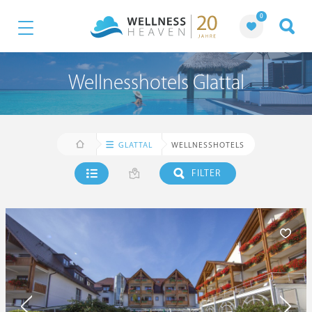
0
Wellnesshotels Glattal
GLATTAL
WELLNESSHOTELS
FILTER