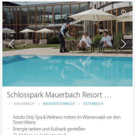
Schlosspark Mauerbach Resort & Spa
MAUERBACH
>
NIEDERÖSTERREICH
>
ÖSTERREICH
Adults Only Spa & Wellness mitten im Wienerwald vor den
Toren Wiens
Energie tanken und Kulinarik genießen