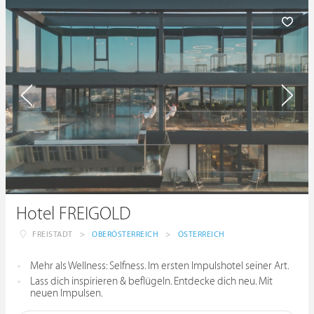
Hotel FREIGOLD
FREISTADT
>
OBERÖSTERREICH
>
ÖSTERREICH
Mehr als Wellness: Selfness. Im ersten Impulshotel seiner Art.
Lass dich inspirieren & beflügeln. Entdecke dich neu. Mit
neuen Impulsen.