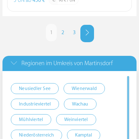
5 ÜN ab
450 €
90 € / ÜN
1
2
3
Regionen im Umkreis von Martinsdorf
Neusiedler See
Wienerwald
Industrieviertel
Wachau
Mühlviertel
Weinviertel
Niederösterreich
Kamptal