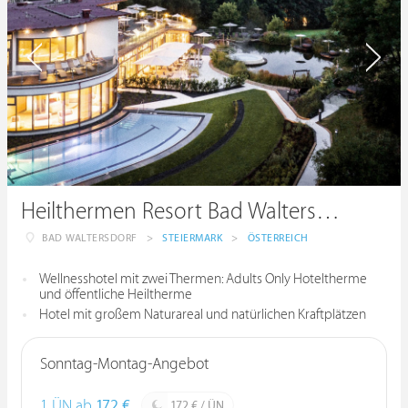
Heilthermen Resort Bad Waltersdorf
BAD WALTERSDORF
>
STEIERMARK
>
ÖSTERREICH
Wellnesshotel mit zwei Thermen: Adults Only Hoteltherme
und öffentliche Heiltherme
Hotel mit großem Naturareal und natürlichen Kraftplätzen
Sonntag-Montag-Angebot
1 ÜN ab
172 €
172 € / ÜN