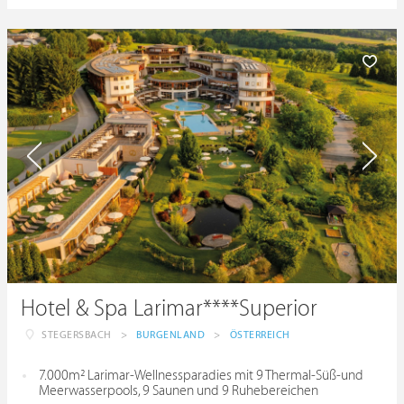
Hotel & Spa Larimar****Superior
STEGERSBACH
>
BURGENLAND
>
ÖSTERREICH
7.000m² Larimar-Wellnessparadies mit 9 Thermal-Süß-und
Meerwasserpools, 9 Saunen und 9 Ruhebereichen