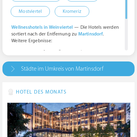
Mostviertel
Kromeriz
Wellnesshotels in Weinviertel
— Die Hotels werden
sortiert nach der Entfernung zu
Martinsdorf
.
Weitere Ergebnisse:
Martinsdorf, 2223, Österreich | Niederösterreich
Teichgasse, 2223 Martinsdorf, Österreich |
Niederösterreich
Städte im Umkreis von Martinsdorf
2223 Martinsdorf, Österreich | Niederösterreich
Martinsdorf, Martinsdorf, Am Harrasbach 10,
2223 Gaweinstal, Österreich | Niederösterreich
HOTEL DES MONATS