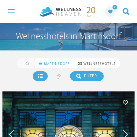
0
Wellnesshotels in Martinsdorf
MARTINSDORF
23
WELLNESSHOTELS
FILTER