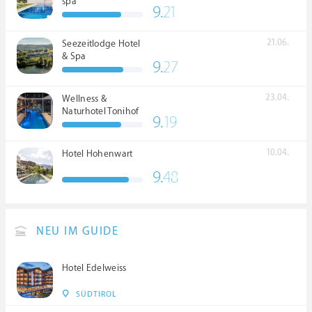
spa
9.
21
21.06.
Seezeitlodge Hotel
& Spa
9.
27
23.04.
Wellness &
Naturhotel Tonihof
9.
19
****S
10.04.
Hotel Hohenwart
9.
48
NEU IM GUIDE
Hotel Edelweiss
SÜDTIROL