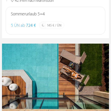
42.9 km nach Martinsdorf
Sommerurlaub 5=4
5 ÜN ab
724 €
145 € / ÜN