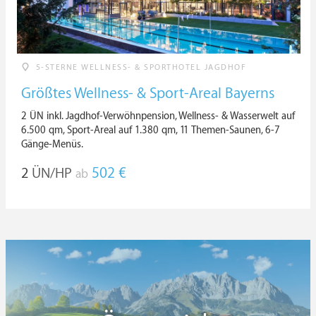
5-STERNE WELLNESS- & SPORTHOTEL JAGDHOF
Größtes Wellness- & Sport-Areal Bayerns
2 ÜN inkl. Jagdhof-Verwöhnpension, Wellness- & Wasserwelt auf
6.500 qm, Sport-Areal auf 1.380 qm, 11 Themen-Saunen, 6-7
Gänge-Menüs.
2
ÜN/HP
502 €
ab