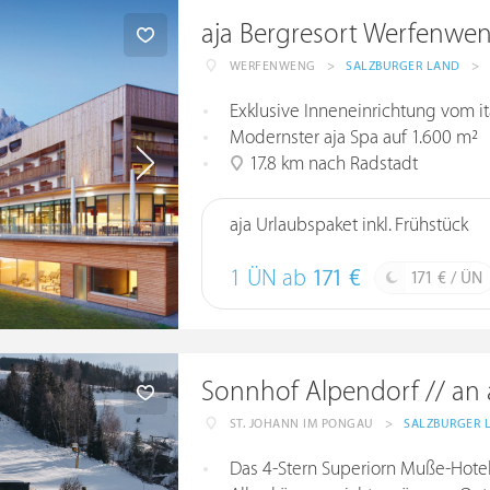
aja Bergresort Werfenwe
WERFENWENG
>
SALZBURGER LAND
>
Exklusive Inneneinrichtung vom ita
Modernster aja Spa auf 1.600 m²
17.8 km nach Radstadt
aja Urlaubspaket inkl. Frühstück
1 ÜN ab
171 €
171 € / ÜN
Sonnhof Alpendorf // an a
ST. JOHANN IM PONGAU
>
SALZBURGER 
Das 4-Stern Superiorn Muße-Hote