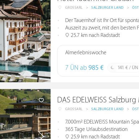
GROSSARL
>
SALZBURGER LAND
>
ÖST
Der Tauernhof ist Ihr Ort für sp
Auszeit zu zweit, mit den besten 
25.7 km nach Radstadt
Almerlebniswoche
7 ÜN ab
985 €
141 € / ÜN
DAS EDELWEISS Salzburg 
GROSSARL
>
SALZBURGER LAND
>
ÖST
7.000m² EDELWEISS Mountain Spa
365 Tage Urlaubsdestination
25.9 km nach Radstadt