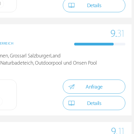
N
Details
9.
31
ERREICH
lmen, Grossarl SalzburgerLand
 Naturbadeteich, Outdoorpool und Onsen Pool
Anfrage
Details
9.
11