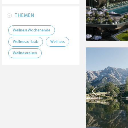
THEMEN
Wellness Wochenende
Wellnessurlaub
Wellness
Wellnessreisen