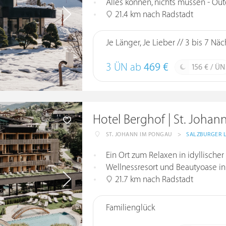
Alles können, nichts müssen - Out
21.4 km nach Radstadt
Je Länger, Je Lieber // 3 bis 7 Näc
3 ÜN ab
469 €
156 € / ÜN
Hotel Berghof | St. Johan
ST. JOHANN IM PONGAU
>
SALZBURGER 
Ein Ort zum Relaxen in idyllische
Wellnessresort und Beautyoase i
21.7 km nach Radstadt
Familienglück