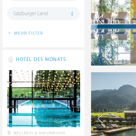
Salzburger Land
+
MEHR FILTER
HOTEL DES MONATS
WELLNESS & NATURRESORT