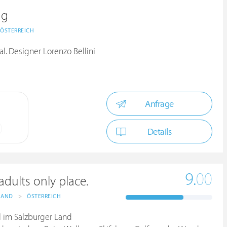
ng
ÖSTERREICH
l. Designer Lorenzo Bellini
Anfrage
Details
9.
00
dults only place.
LAND
>
ÖSTERREICH
l im Salzburger Land