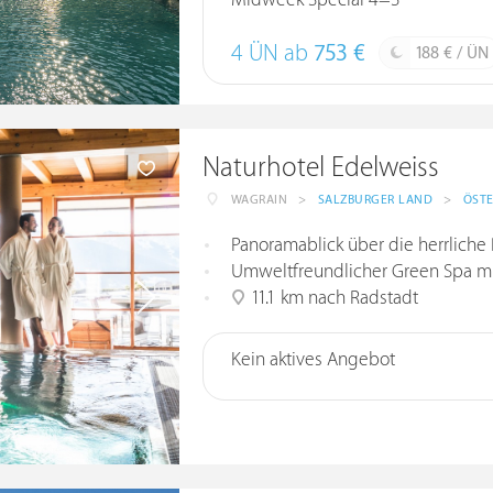
Midweek Special 4=3
4 ÜN ab
753 €
188 € / ÜN
Naturhotel Edelweiss
WAGRAIN
>
SALZBURGER LAND
>
ÖSTE
Panoramablick über die herrliche
Umweltfreundlicher Green Spa m
11.1 km nach Radstadt
Kein aktives Angebot