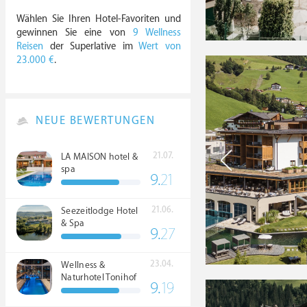
Wählen Sie Ihren Hotel-Favoriten und
gewinnen Sie eine von
9 Wellness
Reisen
der Superlative im
Wert von
23.000 €
.
NEUE BEWERTUNGEN
21.07.
LA MAISON hotel &
spa
9.
21
21.06.
Seezeitlodge Hotel
& Spa
9.
27
23.04.
Wellness &
Naturhotel Tonihof
9.
19
****S