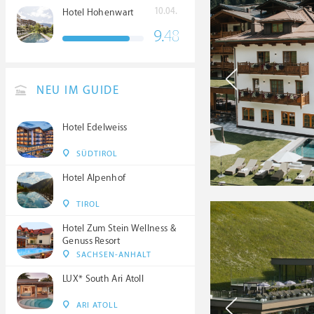
10.04.
Hotel Hohenwart
9.
48
NEU IM GUIDE
Hotel Edelweiss
SÜDTIROL
Hotel Alpenhof
TIROL
Hotel Zum Stein Wellness &
Genuss Resort
SACHSEN-ANHALT
LUX* South Ari Atoll
ARI ATOLL