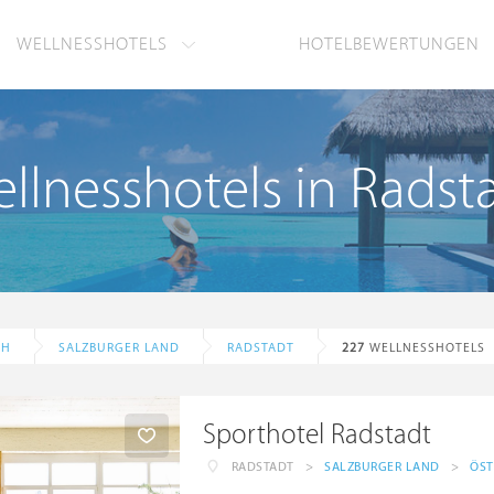
WELLNESSHOTELS
HOTELBEWERTUNGEN
llnesshotels in Radst
CH
SALZBURGER LAND
RADSTADT
227
WELLNESSHOTELS
Sporthotel Radstadt
RADSTADT
>
SALZBURGER LAND
>
ÖST