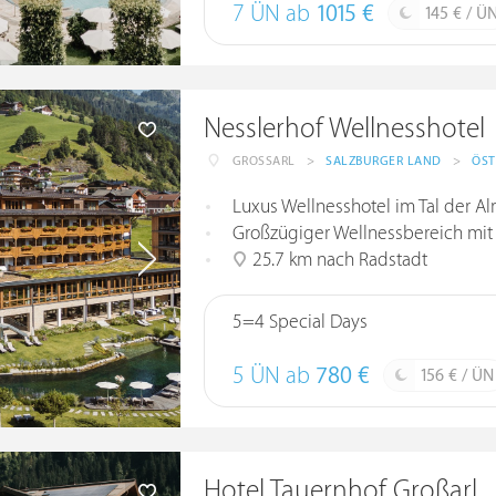
7 ÜN ab
1015 €
145 € / Ü
Nesslerhof Wellnesshotel
GROSSARL
>
SALZBURGER LAND
>
ÖST
Luxus Wellnesshotel im Tal der A
Großzügiger Wellnessbereich mit
25.7 km nach Radstadt
5=4 Special Days
5 ÜN ab
780 €
156 € / ÜN
Hotel Tauernhof Großarl