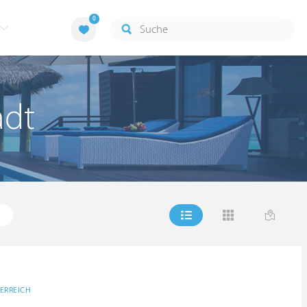
0
adt
ERREICH