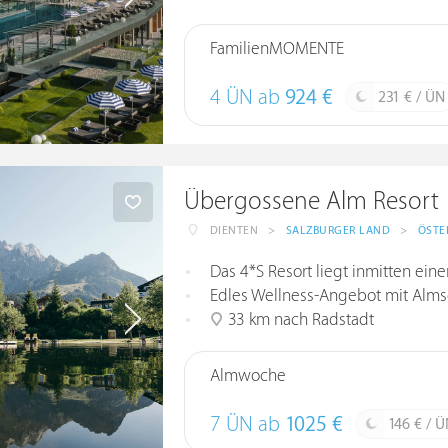
FamilienMOMENTE
4 ÜN ab
924 €
231 € / ÜN
Übergossene Alm Resort
DIENTEN
>
SALZBURGER LAND
>
ÖSTE
Das 4*S Resort liegt inmitten ei
Edles Wellness-Angebot mit Almse
33 km nach Radstadt
Almwoche
7 ÜN ab
1025 €
146 € / 