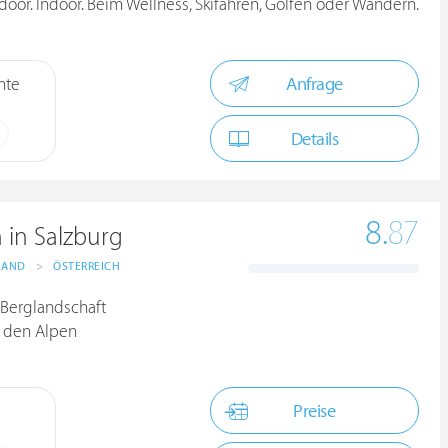
door. Indoor. Beim Wellness, Skifahren, Golfen oder Wandern.
Anfrage
hte
Details
8.
87
n in Salzburg
LAND
>
ÖSTERREICH
r Berglandschaft
n den Alpen
Preise