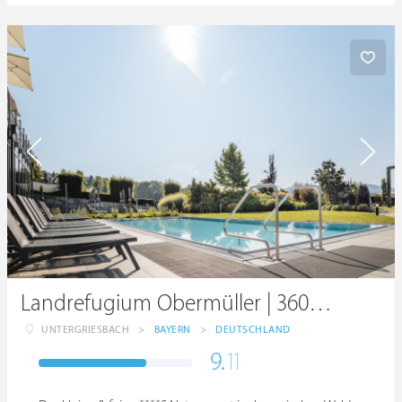
Landrefugium Obermüller | 360 ° Glück | 4,5 Sterne
UNTERGRIESBACH
>
BAYERN
>
DEUTSCHLAND
9.
11