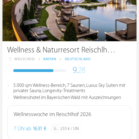
Wellness & Naturresort Reischlhof ****S
WEGSCHEID
>
BAYERN
>
DEUTSCHLAND
9.
28
5.000 qm Wellness-Bereich, 7 Saunen, Luxus Sky Suiten mit
privater Sauna, Longevity-Treatments
Wellnesshotel im Bayerischen Wald mit Auszeichnungen
Wellnesswoche im Reischlhof 2026
7 ÜN ab
1631 €
233 € / ÜN