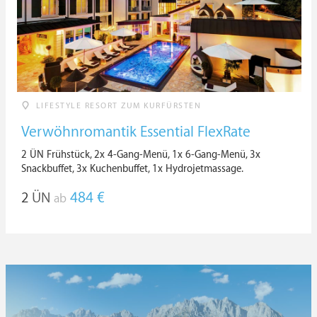
LIFESTYLE RESORT ZUM KURFÜRSTEN
Verwöhnromantik Essential FlexRate
2 ÜN Frühstück, 2x 4-Gang-Menü, 1x 6-Gang-Menü, 3x
Snackbuffet, 3x Kuchenbuffet, 1x Hydrojetmassage.
2
ÜN
484 €
ab