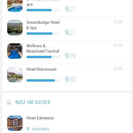
spa
9.
21
21.06.
Seezeitlodge Hotel
& Spa
9.
27
23.04.
Wellness &
Naturhotel Tonihof
9.
19
****S
10.04.
Hotel Hohenwart
9.
48
NEU IM GUIDE
Hotel Edelweiss
SÜDTIROL