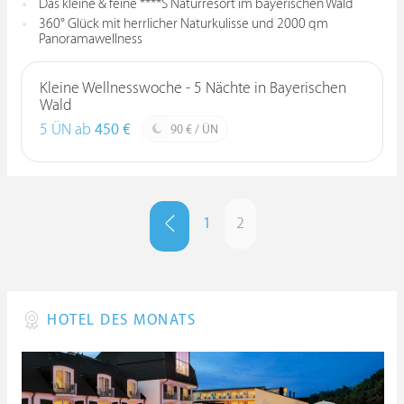
Das kleine & feine ****S Naturresort im bayerischen Wald
360° Glück mit herrlicher Naturkulisse und 2000 qm
Panoramawellness
Kleine Wellnesswoche - 5 Nächte in Bayerischen
Wald
5 ÜN ab
450 €
90 € / ÜN
1
2
HOTEL DES MONATS