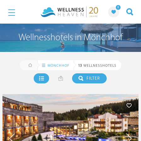
0
Wellnesshotels in Mönchhof
MÖNCHHOF
13
WELLNESSHOTELS
FILTER