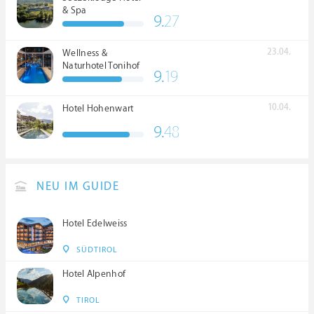
& Spa
9.
27
23.04.
Wellness &
Naturhotel Tonihof
9.
19
****S
10.04.
Hotel Hohenwart
9.
48
NEU IM GUIDE
Hotel Edelweiss
SÜDTIROL
Hotel Alpenhof
TIROL