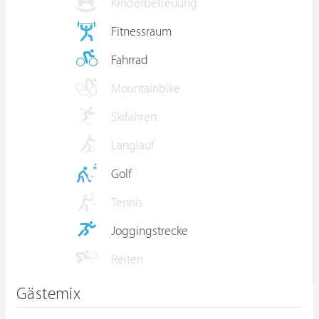
Kinderbetreuung
Fitnessraum
Fahrrad
Mountainbike
Skifahren
Langlauf
Golf
Tennis
Joggingstrecke
Reiten
Gästemix