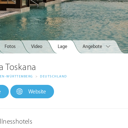
Fotos
Video
Lage
Angebote
la Toskana
EN-WÜRTTEMBERG
>
DEUTSCHLAND
e
Website
llnesshotels