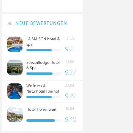
NEUE BEWERTUNGEN
21.07.
LA MAISON hotel &
spa
9.
21
21.06.
Seezeitlodge Hotel
& Spa
9.
27
23.04.
Wellness &
Naturhotel Tonihof
9.
19
****S
10.04.
Hotel Hohenwart
9.
48