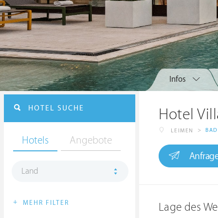
Infos
HOTEL SUCHE
Hotel Vil
>
BAD
LEIMEN
Hotels
Angebote
Anfrag
Land
+
MEHR FILTER
Lage des We