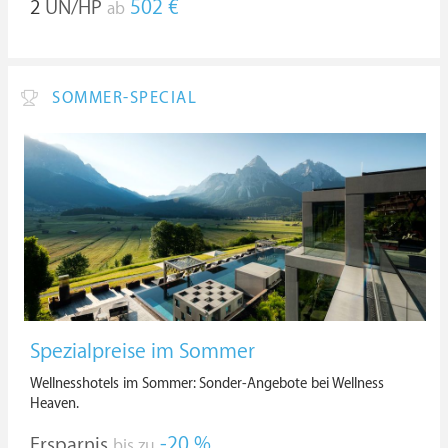
2
ÜN/HP
502 €
ab
SOMMER-SPECIAL
Spezialpreise im Sommer
Wellnesshotels im Sommer: Sonder-Angebote bei Wellness
Heaven.
Ersparnis
-20 %
bis zu