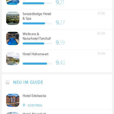
9.
21
21.06.
Seezeitlodge Hotel
& Spa
9.
27
23.04.
Wellness &
Naturhotel Tonihof
9.
19
****S
10.04.
Hotel Hohenwart
9.
48
NEU IM GUIDE
Hotel Edelweiss
SÜDTIROL