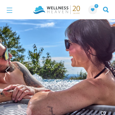
0
Infos