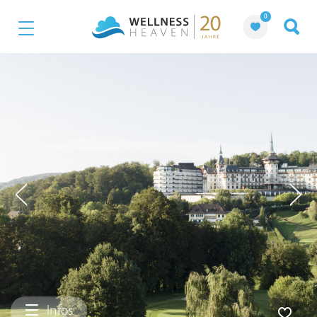
0
Infos