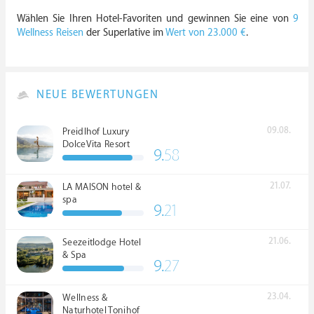
Wählen Sie Ihren Hotel-Favoriten und gewinnen Sie eine von
9
Wellness Reisen
der Superlative im
Wert von 23.000 €
.
NEUE BEWERTUNGEN
09.08.
Preidlhof Luxury
DolceVita Resort
9.
58
*****
21.07.
LA MAISON hotel &
spa
9.
21
21.06.
Seezeitlodge Hotel
& Spa
9.
27
23.04.
Wellness &
Naturhotel Tonihof