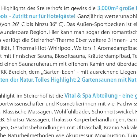
 Highlights des Steirerhofs ist gewiss die
3.000m² große 
ls - Zutritt nur für Hotelgäste!
Ganzjährig wetterunabhä
(von 26° C bis hinzu 36° C). Das Außen-Sportbecken ist 
e wunderbare Region. Hier kann man sogar den romanti
 verfügt die Steirerhof-Therme über weitere 3 Innen- un
ität, 1 Thermal-Hot-Whirlpool. Weiters 1 Aromadampfba
 mit finnischer Sauna, Biosoftsauna, Kräuterdampfbad, Te
d einen Saunaruheraum mit offenem Kamin und überdachte
KK-Bereich, dem „Garten-Eden“ - mit ausreichend Liege
ten der Natur. Tolles Highlight: 2 Gartensaunen mit Nat
hlight im Steirerhof ist die
Vital & Spa Abteilung - eine
portwissenschafter und Kosmetikerinnen mit viel Fachwi
zB. Klassische Massagen, Wohlfühlbäder, Schönheitswicke
zB. Shiatsu Massagen, Thalasso Körperbehandlungen, G
agen, Gesichtsbehandlungen mit Ultraschall, Kranio Sakra
che Naturheilmethoden wie Akupressur, Moxibustion, Tuina