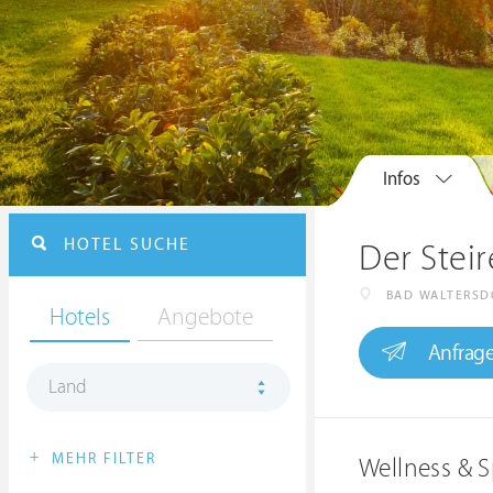
Infos
HOTEL SUCHE
Der Steir
BAD WALTERSD
Hotels
Angebote
Anfrag
Land
+
MEHR FILTER
Wellness & S