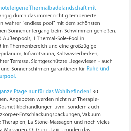
hoteleigene Thermalbadelandschaft mit
ngig durch das immer richtig temperierte
ein wahrer "endless pool" mit dem schönsten
schen Sonnenuntergang beim Schwimmen genießen.
d Außenpools, 1 Thermal-Sole-Pool in
d im Thermenbereich und eine großzügige
pidarium, Infrarotsauna, Kaltwasserbecken,
r Terrasse. Sichtgeschützte Liegewiesen - auch
n und Sonnenschirmen garantieren für
Ruhe und
urpool.
 ganze Etage nur für das Wohlbefinden!
30
ssen. Angeboten werden nicht nur Therapie-
l, Kosmetikbehandlungen uvm., sondern auch
anzkörper-Entschlackungspackungen, Vakuum
le Therapien, La Stone-Massagen und noch vieles
 Massagen, Qi Gong, Taiji... runden das