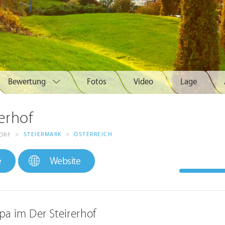
Bewertung
Fotos
Video
Lage
erhof
>
STEIERMARK
>
ÖSTERREICH
ORF
e
Website
pa im Der Steirerhof