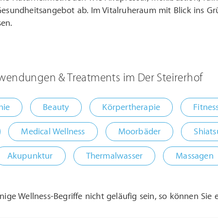
 Gesundheitsangebot ab. Im Vitalruheraum mit Blick ins
sen.
wendungen & Treatments im Der Steirerhof
hie
Beauty
Körpertherapie
Fitnes
Medical Wellness
Moorbäder
Shiats
Akupunktur
Thermalwasser
Massagen
inige Wellness-Begriffe nicht geläufig sein, so können Sie