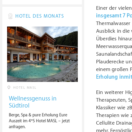
Einer der vielen
insgesamt 7 Poo
HOTEL DES MONATS
Thermalwasser 
Ausblick in di
Überdies hinaus
Meerwasserqual
Saunalandschaft
Plauderecke un
einem großen F
Erholung inmit
HOTEL MASL
Ein weiterer Hig
Wellnessgenuss in
Therapeuten, S
Südtirol
Klassiker wie 
Therapien wie 
Berge, Spa & pure Erholung Eure
Auszeit im 4*S Hotel MASL – jetzt
Cellulite Drain
anfragen.
mehr. Fernöstli