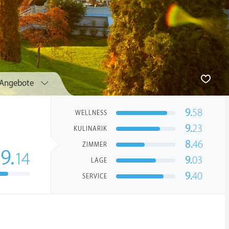
Angebote
9.
58
WELLNESS
9.
23
KULINARIK
8.
46
ZIMMER
9.
14
9.
03
LAGE
9.
40
SERVICE