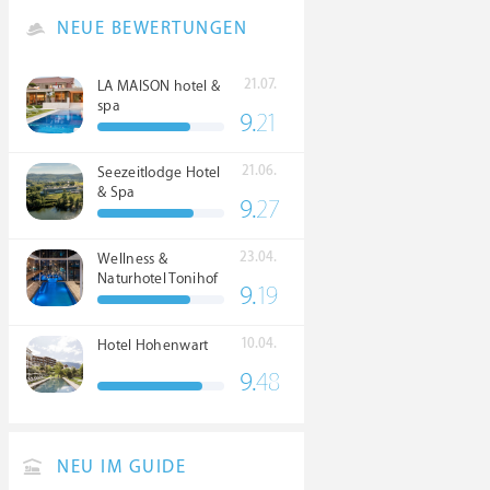
NEUE BEWERTUNGEN
21.07.
LA MAISON hotel &
spa
9.
21
21.06.
Seezeitlodge Hotel
& Spa
9.
27
23.04.
Wellness &
Naturhotel Tonihof
9.
19
****S
10.04.
Hotel Hohenwart
9.
48
NEU IM GUIDE