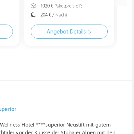
1020 €
Paketpreis p.P.
204 €
/ Nacht
Angebot Details
uperior
 Wellness-Hotel ****superior Neustift mit gutem
htäler vor der Kulisse der Stubaier Alpen mit den