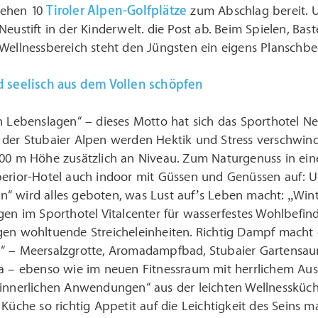
tehen 10
Tiroler Alpen-Golfplätze
zum Abschlag bereit. 
Neustift in der Kinderwelt. die Post ab. Beim Spielen, Bas
Wellnessbereich steht den Jüngsten ein eigens Planschbe
d seelisch aus dem Vollen schöpfen
n Lebenslagen“ – dieses Motto hat sich das Sporthotel Neu
 der Stubaier Alpen werden Hektik und Stress verschwin
000 m Höhe zusätzlich an Niveau. Zum Naturgenuss in ei
perior-Hotel auch indoor mit Güssen und Genüssen auf: U
“ wird alles geboten, was Lust auf’s Leben macht: „Wi
gen im Sporthotel Vitalcenter für wasserfestes Wohlbefi
gen wohltuende Streicheleinheiten. Richtig Dampf macht 
“ – Meersalzgrotte, Aromadampfbad, Stubaier Gartensaun
na – ebenso wie im neuen Fitnessraum mit herrlichem Au
innerlichen Anwendungen“ aus der leichten Wellnessküche
 Küche so richtig Appetit auf die Leichtigkeit des Seins m