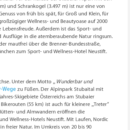
 m) und Schrankogel (3.497 m) ist nur eine von
enuss von früh bis spät, für Groß und Klein, für
 großzügiger Wellness- und Beautyoase auf 2000
 Lebensfreude. Außerdem ist das Sport- und
 Ausflüge in die atemberaubende Natur ringsum.
oder mautfrei über die Brenner-Bundesstraße,
nchen zum Sport- und Wellness-Hotel Neustift.
Achse. Unter dem Motto
„Wunderbar und
r-Wege
zu Füßen. Der Alpinpark Stubaital mit
jahres-Skigebiete Österreichs am Stubaier
 Bikerouten (55 km) ist auch für kleinere „Treter“
 Hütten- und Almwandern eröffnen die
 und Wellness-Hotels Neustift. Mit Laufen, Nordic
 freier Natur. Im Umkreis von 20 bis 90