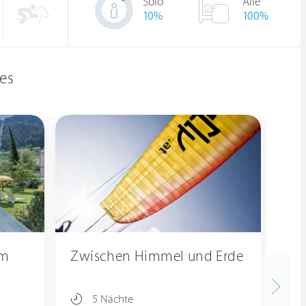
Solo
Alle
10
%
100%
es
im
Zwischen Himmel und Erde
He
5 Nächte