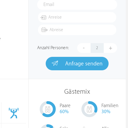
e
-
+
Anzahl Personen:
Anfrage senden
Gästemix
Paare
Familien
60
%
30
%