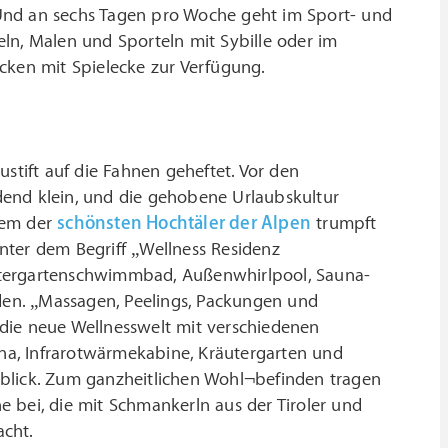
Und an sechs Tagen pro Woche geht im Sport- und
teln, Malen und Sporteln mit Sybille oder im
cken mit Spielecke zur Verfügung.
stift auf die Fahnen geheftet. Vor den
dend klein, und die gehobene Urlaubskultur
nem der
schönsten Hochtäler der Alpen
trumpft
nter dem Begriff „Wellness Residenz
ntergartenschwimmbad, Außenwhirlpool, Sauna-
nden. „Massagen, Peelings, Packungen und
die neue Wellnesswelt mit verschiedenen
a, Infrarotwärmekabine, Kräutergarten und
sblick. Zum ganzheitlichen Wohl¬befinden tragen
 bei, die mit Schmankerln aus der Tiroler und
acht.