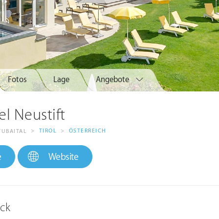
Fotos
Lage
Angebote
l Neustift
>
TIROL
>
ÖSTERREICH
TUBAITAL
e
Website
ick