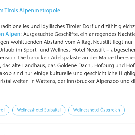
m Tirols Alpenmetropole
n traditionelles und idyllisches Tiroler Dorf und zählt gle
en Alpen
: Ausgesuchte Geschäfte, ein anregendes Nacht
gen wohltuenden Abstand vom Alltag. Neustift liegt nur 
Urlaub im Sport- und Wellness-Hotel Neustift – abgesehen
ension. Die barocken Adelspaläste an der Maria-Theresien
 das alte Landhaus, das Goldene Dachl, Hofburg und Ho
akob sind nur einige kulturelle und geschichtliche Highli
ristallwelten in Wattens, der Innsbrucker Alpenzoo und 
rol
Wellnesshotel Stubaital
Wellnesshotel Österreich