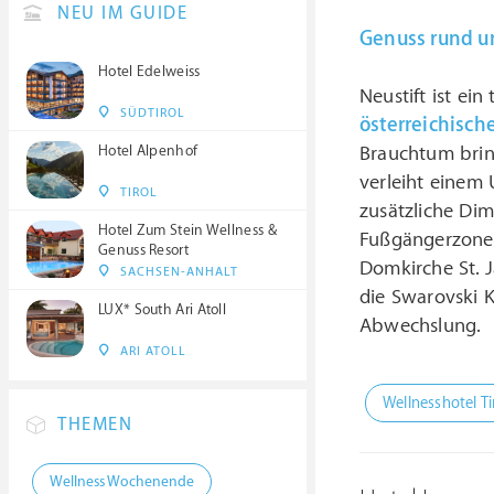
NEU IM GUIDE
Genuss rund u
Hotel Edelweiss
Neustift ist ei
SÜDTIROL
österreichisch
Brauchtum brin
Hotel Alpenhof
verleiht einem 
TIROL
zusätzliche Dim
Hotel Zum Stein Wellness &
Fußgängerzone,
Genuss Resort
Domkirche St. J
SACHSEN-ANHALT
die Swarovski K
LUX* South Ari Atoll
Abwechslung.
ARI ATOLL
Wellnesshotel Ti
THEMEN
Wellness Wochenende