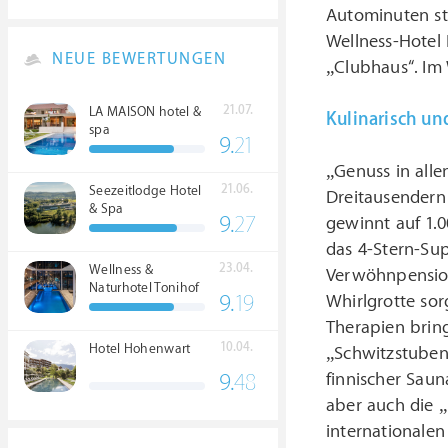
Autominuten s
Wellness-Hotel 
NEUE BEWERTUNGEN
„Clubhaus“. Im 
21.07.
LA MAISON hotel &
Kulinarisch un
spa
9.
21
„Genuss in alle
21.06.
Seezeitlodge Hotel
Dreitausendern
& Spa
9.
27
gewinnt auf 1.
das 4-Stern-Su
23.04.
Wellness &
Verwöhnpension
Naturhotel Tonihof
9.
19
Whirlgrotte sor
****S
Therapien brin
10.04.
Hotel Hohenwart
„Schwitzstuben
finnischer Sau
9.
48
aber auch die „
internationalen