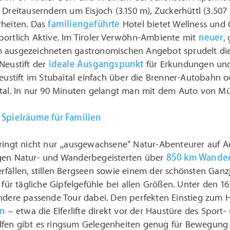
 Dreitauserndern um Eisjoch (3.150 m), Zuckerhüttl (3.507
rheiten. Das
familiengeführte
Hotel bietet Wellness und G
portlich Aktive. Im Tiroler Verwöhn-Ambiente mit
neuer
,
 ausgezeichneten gastronomischen Angebot sprudelt die
Neustift der
ideale Ausgangspunkt
für Erkundungen und
Neustift im Stubaital einfach über die Brenner-Autobahn 
ital. In nur 90 Minuten gelangt man mit dem Auto von Mü
 Spielräume für Familien
bringt nicht nur „ausgewachsene“ Natur-Abenteurer auf 
gen Natur- und Wanderbegeisterten über
850 km Wande
fällen, stillen Bergseen sowie einem der schönsten Ganz
 für tägliche Gipfelgefühle bei allen Größen. Unter den 16
andere passende Tour dabei. Den perfekten Einstieg zum
n
– etwa die Elferlifte direkt vor der Haustüre des Sport-
fen gibt es ringsum Gelegenheiten genug für Bewegung in