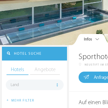
Infos
HOTEL SUCHE
Sporthote
NEUSTIFT IM S
Hotels
Angebote
Anfrag
Land
+
MEHR FILTER
Auf einen Bl