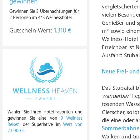
gewinnen
vergletscherten
Gewinnen Sie 3 Übernachtungen für
vielen Besonde
2 Personen im 4*S Wellnesshotel.
Genießer und s
Gutschein-Wert:
1.310 €
m² sowie einem
Wellness-Hotel 
Erreichbar ist 
Ausfahrt Stuba
Neue Frei- und
Das Stubaital 
wanderbar“
lie
tosenden Wasser
Gletscher, sorgt
Wählen Sie Ihren Hotel-Favoriten und
gewinnen Sie eine von
9 Wellness
die eine oder 
Reisen
der Superlative im
Wert von
Sommerbahne
23.000 €
.
Walken und Gol