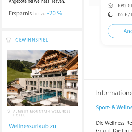
Angebote bei Wellness Heaven.
1082 €
P
Ersparnis
-20 %
bis zu
155 €
/ 
Ang
GEWINNSPIEL
Information
Sport- & Wellne
ALMGUT MOUNTAIN WELLNESS
HOTEL
Die Wellness-Re
Wellnessurlaub zu
Grund: Die Lage