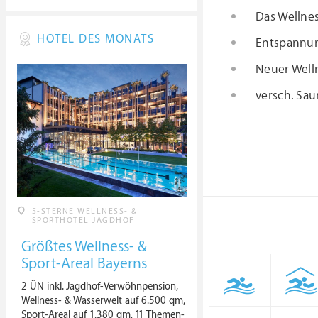
Das Wellne
HOTEL DES MONATS
Entspannun
Neuer Well
versch. Sa
5-STERNE WELLNESS- &
SPORTHOTEL JAGDHOF
Größtes Wellness- &
Sport-Areal Bayerns
2 ÜN inkl. Jagdhof-Verwöhnpension,
Wellness- & Wasserwelt auf 6.500 qm,
Sport-Areal auf 1.380 qm, 11 Themen-