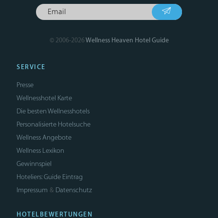
© 2006-2026
Wellness Heaven Hotel Guide
SERVICE
Presse
Wellnesshotel Karte
Die besten Wellnesshotels
Personalisierte Hotelsuche
Wellness Angebote
Wellness Lexikon
Gewinnspiel
Hoteliers: Guide Eintrag
Impressum
Datenschutz
&
HOTELBEWERTUNGEN