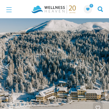
0
Infos