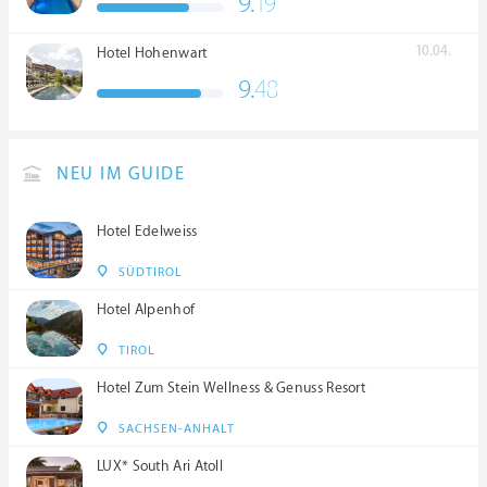
9.
19
****S
10.04.
Hotel Hohenwart
9.
48
NEU IM GUIDE
Hotel Edelweiss
SÜDTIROL
Hotel Alpenhof
TIROL
Hotel Zum Stein Wellness & Genuss Resort
SACHSEN-ANHALT
LUX* South Ari Atoll