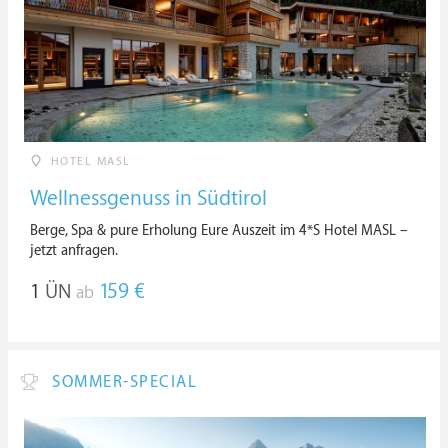
HOTEL MASL
Wellnessgenuss in Südtirol
Berge, Spa & pure Erholung Eure Auszeit im 4*S Hotel MASL –
jetzt anfragen.
1
ÜN
159 €
ab
SOMMER-SPECIAL