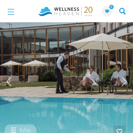
0
Infos