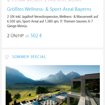
5-STERNE WELLNESS- & SPORTHOTEL JAGDHOF
Größtes Wellness- & Sport-Areal Bayerns
2 ÜN inkl. Jagdhof-Verwöhnpension, Wellness- & Wasserwelt auf
6.500 qm, Sport-Areal auf 1.380 qm, 11 Themen-Saunen, 6-7
Gänge-Menüs.
2
ÜN/HP
502 €
ab
SOMMER-SPECIAL