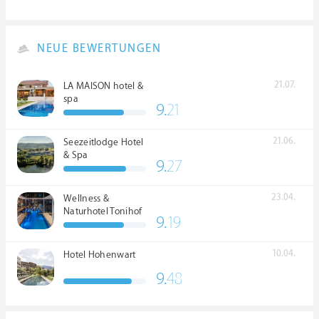
NEUE BEWERTUNGEN
21.07.
LA MAISON hotel &
spa
9.
21
21.06.
Seezeitlodge Hotel
& Spa
9.
27
23.04.
Wellness &
Naturhotel Tonihof
9.
19
****S
10.04.
Hotel Hohenwart
9.
48