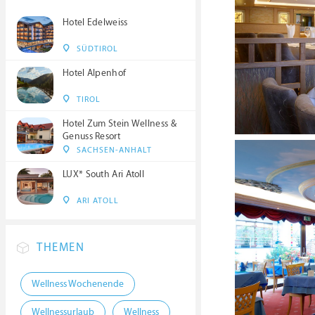
Hotel Edelweiss
SÜDTIROL
Hotel Alpenhof
TIROL
Hotel Zum Stein Wellness &
Genuss Resort
SACHSEN-ANHALT
LUX* South Ari Atoll
ARI ATOLL
THEMEN
Wellness Wochenende
Wellnessurlaub
Wellness