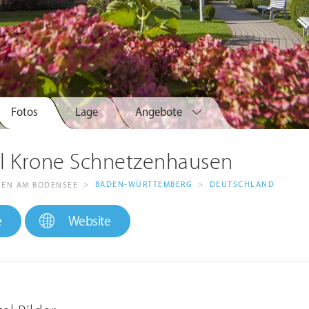
Fotos
Lage
Angebote
l Krone Schnetzenhausen
>
BADEN-WÜRTTEMBERG
>
DEUTSCHLAND
FEN AM BODENSEE
e
Website