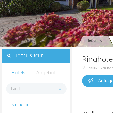
Infos
HOTEL SUCHE
Ringhote
FRIEDRICHSHA
Hotels
Angebote
Anfrag
Land
+
MEHR FILTER