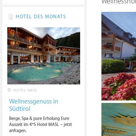
Wellnesshot
HOTEL DES MONATS
HOTEL MASL
Wellnessgenuss in
Südtirol
Berge, Spa & pure Erholung Eure
Auszeit im 4*S Hotel MASL – jetzt
anfragen.