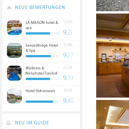
NEUE BEWERTUNGEN
21.07.
LA MAISON hotel &
spa
9.
21
21.06.
Seezeitlodge Hotel
& Spa
9.
27
23.04.
Wellness &
Naturhotel Tonihof
9.
19
****S
10.04.
Hotel Hohenwart
9.
48
NEU IM GUIDE