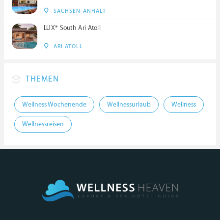
SACHSEN-ANHALT
LUX* South Ari Atoll
ARI ATOLL
THEMEN
Wellness Wochenende
Wellnessurlaub
Wellness
Wellnessreisen