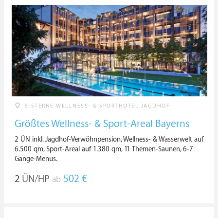
5-STERNE WELLNESS- & SPORTHOTEL JAGDHOF
Größtes Wellness- & Sport-Areal Bayerns
2 ÜN inkl. Jagdhof-Verwöhnpension, Wellness- & Wasserwelt auf
6.500 qm, Sport-Areal auf 1.380 qm, 11 Themen-Saunen, 6-7
Gänge-Menüs.
2
ÜN/HP
502 €
ab