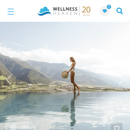
0
Infos