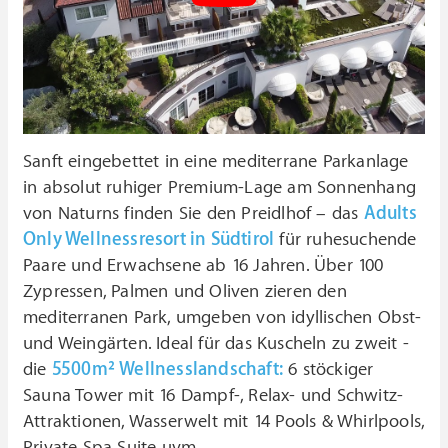
Sanft eingebettet in eine mediterrane Parkanlage
in absolut ruhiger Premium-Lage am Sonnenhang
von Naturns finden Sie den Preidlhof – das
Adults
Only Wellnessresort in Südtirol
für ruhesuchende
Paare und Erwachsene ab 16 Jahren. Über 100
Zypressen, Palmen und Oliven zieren den
mediterranen Park, umgeben von idyllischen Obst-
und Weingärten. Ideal für das Kuscheln zu zweit -
die
5500m² Wellnesslandschaft:
6 stöckiger
Sauna Tower mit 16 Dampf-, Relax- und Schwitz-
Attraktionen, Wasserwelt mit 14 Pools & Whirlpools,
Private Spa Suite uvm.