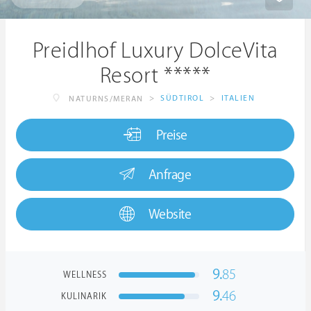
Preidlhof Luxury DolceVita
Resort *****
>
SÜDTIROL
>
ITALIEN
NATURNS/MERAN
Preise
Anfrage
Website
9.
85
WELLNESS
9.
46
KULINARIK