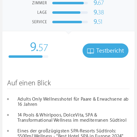
9.
67
ZIMMER
9.
38
LAGE
9.
51
SERVICE
9.
57
Testbericht
Auf einen Blick
Adults Only Wellnesshotel für Paare & Erwachsene ab
16 Jahren
14 Pools & Whirlpoos, DolceVita, SPA &
Transformational Wellness im mediterranen Südtirol
Eines der großzügigsten SPA-Resorts Südtirols:
5500m² Wellness - "Best Hotel SPA in Europe 2024"