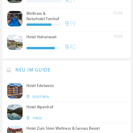
9.
27
23.04.
Wellness &
Naturhotel Tonihof
9.
19
****S
10.04.
Hotel Hohenwart
9.
48
NEU IM GUIDE
Hotel Edelweiss
SÜDTIROL
Hotel Alpenhof
TIROL
Hotel Zum Stein Wellness & Genuss Resort