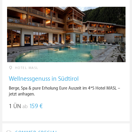
HOTEL MASL
Wellnessgenuss in Südtirol
Berge, Spa & pure Erholung Eure Auszeit im 4*S Hotel MASL –
jetzt anfragen.
1
ÜN
159 €
ab