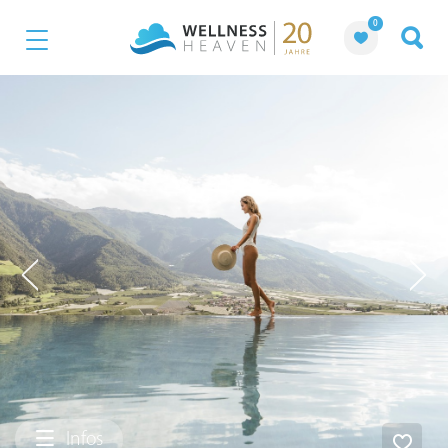
0
Infos