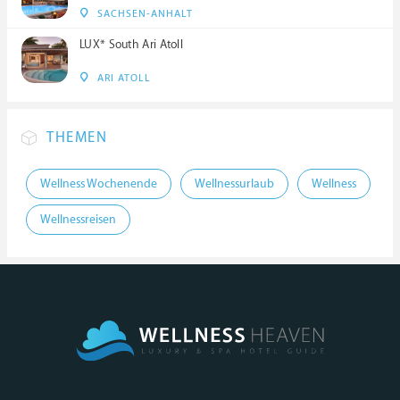
SACHSEN-ANHALT
LUX* South Ari Atoll
ARI ATOLL
THEMEN
Wellness Wochenende
Wellnessurlaub
Wellness
Wellnessreisen