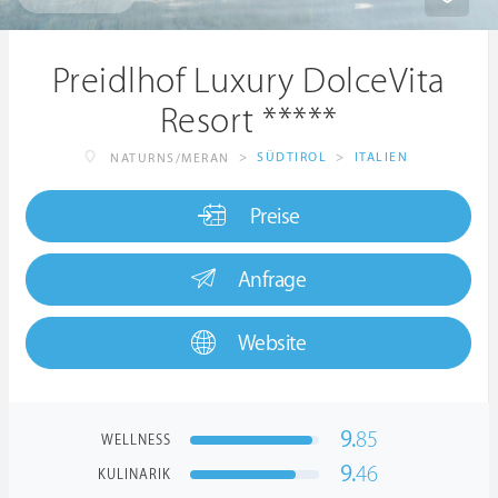
Preidlhof Luxury DolceVita
Resort *****
>
SÜDTIROL
>
ITALIEN
NATURNS/MERAN
Preise
Anfrage
Website
9.
85
WELLNESS
9.
46
KULINARIK