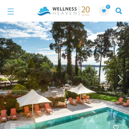
0
Infos