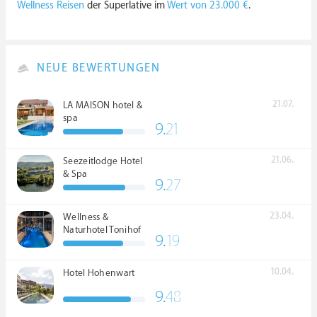
Wellness Reisen
der Superlative im
Wert von 23.000 €
.
NEUE BEWERTUNGEN
21.07.
LA MAISON hotel &
spa
9.
21
21.06.
Seezeitlodge Hotel
& Spa
9.
27
23.04.
Wellness &
Naturhotel Tonihof
9.
19
****S
10.04.
Hotel Hohenwart
9.
48