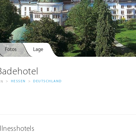
Fotos
Lage
Badehotel
>
HESSEN
>
DEUTSCHLAND
EN
llnesshotels