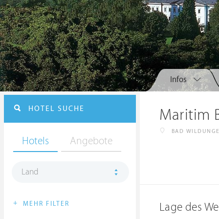
Infos
HOTEL SUCHE
Maritim 
BAD WILDUNG
Hotels
Angebote
Land
+
MEHR FILTER
Lage des We