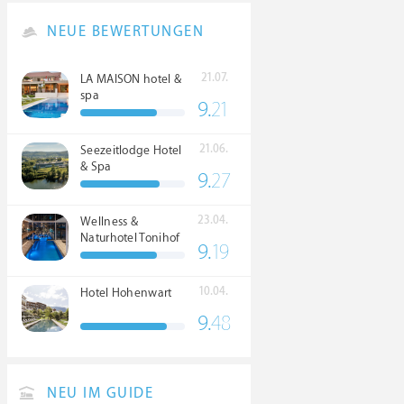
NEUE BEWERTUNGEN
21.07.
LA MAISON hotel &
spa
9.
21
21.06.
Seezeitlodge Hotel
& Spa
9.
27
23.04.
Wellness &
Naturhotel Tonihof
9.
19
****S
10.04.
Hotel Hohenwart
9.
48
NEU IM GUIDE