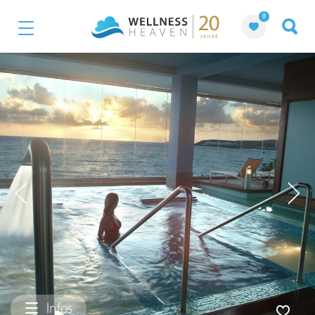
0
Infos