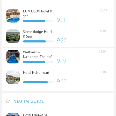
21.07.
LA MAISON hotel &
spa
9.
21
21.06.
Seezeitlodge Hotel
& Spa
9.
27
23.04.
Wellness &
Naturhotel Tonihof
9.
19
****S
10.04.
Hotel Hohenwart
9.
48
NEU IM GUIDE
Hotel Edelweiss