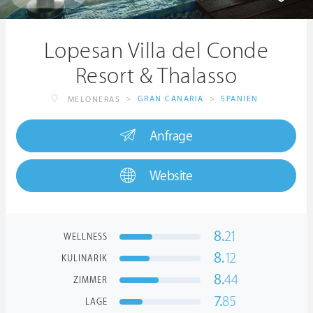
Lopesan Villa del Conde
Resort & Thalasso
>
GRAN CANARIA
>
SPANIEN
MELONERAS
Anfrage
Website
8.
21
WELLNESS
8.
12
KULINARIK
8.
44
ZIMMER
7.
85
LAGE