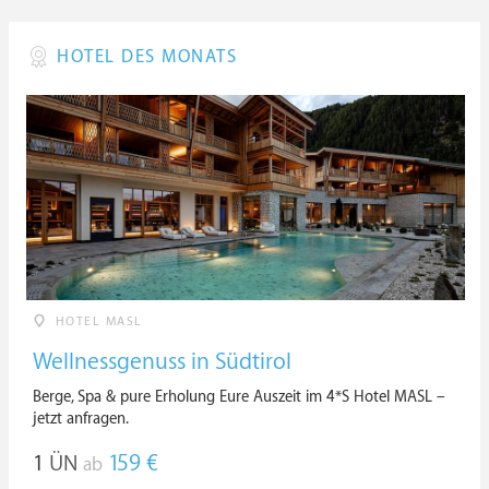
HOTEL DES MONATS
HOTEL MASL
Wellnessgenuss in Südtirol
Berge, Spa & pure Erholung Eure Auszeit im 4*S Hotel MASL –
jetzt anfragen.
1
ÜN
159 €
ab