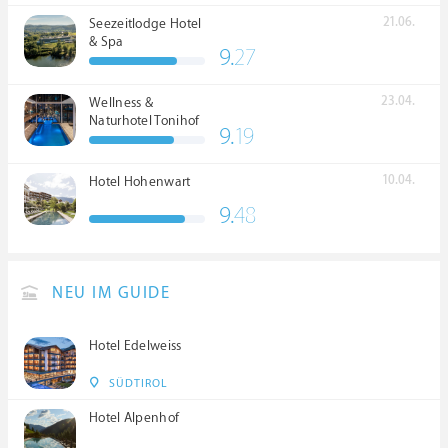
21.06.
Seezeitlodge Hotel
& Spa
9.
27
23.04.
Wellness &
Naturhotel Tonihof
9.
19
****S
10.04.
Hotel Hohenwart
9.
48
NEU IM GUIDE
Hotel Edelweiss
SÜDTIROL
Hotel Alpenhof