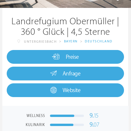
Landrefugium Obermüller |
360 ° Glück | 4,5 Sterne
>
BAYERN
>
DEUTSCHLAND
UNTERGRIESBACH
Preise
Anfrage
Website
9.
15
WELLNESS
9.
07
KULINARIK