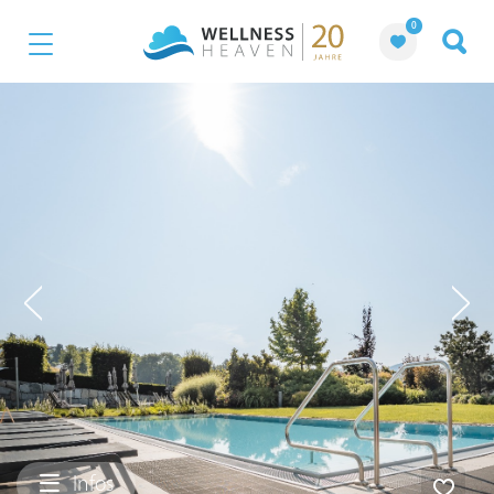
0
Infos