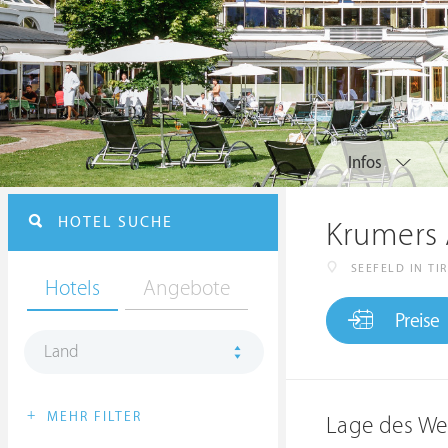
Infos
HOTEL SUCHE
Krumers 
SEEFELD IN TI
Hotels
Angebote
Preise
Land
+
MEHR FILTER
Lage des We