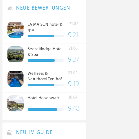
NEUE BEWERTUNGEN
21.07.
LA MAISON hotel &
spa
9.
21
21.06.
Seezeitlodge Hotel
& Spa
9.
27
23.04.
Wellness &
Naturhotel Tonihof
9.
19
****S
10.04.
Hotel Hohenwart
9.
48
NEU IM GUIDE