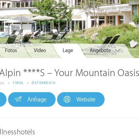
Fotos
Video
Lage
Angebote
Alpin ****S – Your Mountain Oasi
>
TIROL
>
ÖSTERREICH
ROL
Anfrage
Website
llnesshotels