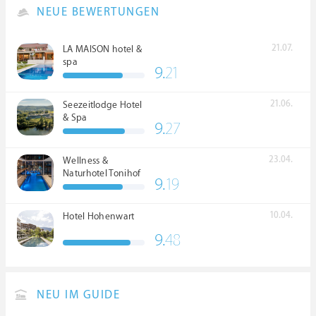
NEUE BEWERTUNGEN
21.07.
LA MAISON hotel &
spa
9.
21
21.06.
Seezeitlodge Hotel
& Spa
9.
27
23.04.
Wellness &
Naturhotel Tonihof
9.
19
****S
10.04.
Hotel Hohenwart
9.
48
NEU IM GUIDE