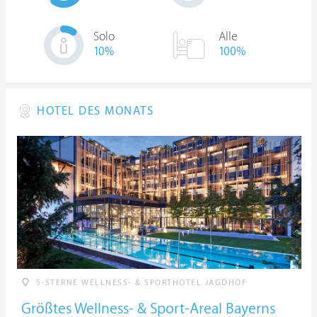
Solo
Alle
10
%
100%
HOTEL DES MONATS
5-STERNE WELLNESS- & SPORTHOTEL JAGDHOF
Größtes Wellness- & Sport-Areal Bayerns