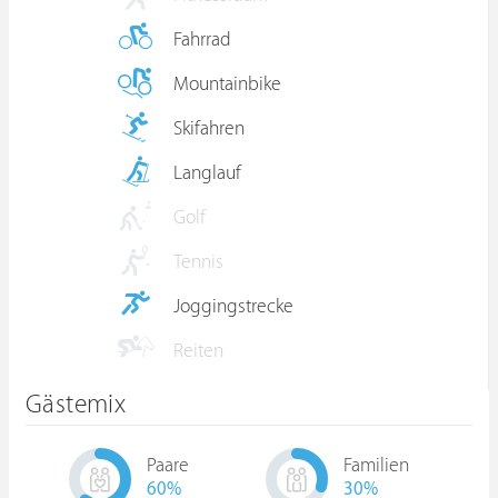
Fahrrad
Mountainbike
Skifahren
Langlauf
Golf
Tennis
Joggingstrecke
Reiten
Gästemix
Paare
Familien
60
%
30
%