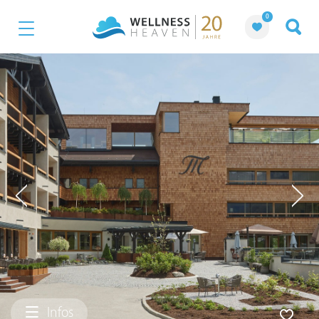
0
Infos