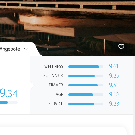
Angebote
9.
61
WELLNESS
9.
25
KULINARIK
9.
51
ZIMMER
9.
34
9.
10
LAGE
9.
23
SERVICE