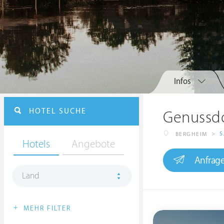
Infos
HOTEL SUCHE
Genussdo
>
S
BERGHEIM
Hotels
Angebote
Anfrag
Land
+
MEHR FILTER