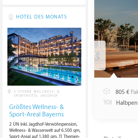
HOTEL DES MONATS
805
€
Pak
5-STERNE WELLNESS- &
SPORTHOTEL JAGDHOF
Halbpen
Größtes Wellness- &
Sport-Areal Bayerns
2 ÜN inkl. Jagdhof-Verwöhnpension,
Wellness- & Wasserwelt auf 6.500 qm,
Sport-Areal auf 1.380 qm, 11 Themen-