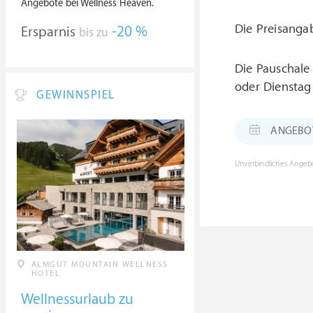
Angebote bei Wellness Heaven.
Die Preisanga
Ersparnis
-20 %
bis zu
Die Pauschale
oder Dienstag
GEWINNSPIEL
ANGEBOT: 
Unverbindliches Angebo
ALMGUT MOUNTAIN WELLNESS
HOTEL
Wellnessurlaub zu