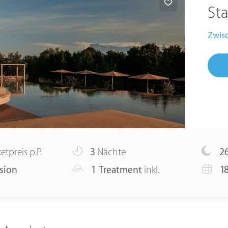
Sta
Zwisc
etpreis p.P.
3
Nächte
2
sion
1 Treatment
inkl.
18