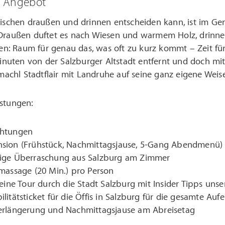
m Angebot
chen draußen und drinnen entscheiden kann, ist im Genus
. Draußen duftet es nach Wiesen und warmem Holz, drinn
n: Raum für genau das, was oft zu kurz kommt – Zeit für
nuten von der Salzburger Altstadt entfernt und doch mi
achl Stadtflair mit Landruhe auf seine ganz eigene Weise
istungen:
chtungen
sion (Frühstück, Nachmittagsjause, 5-Gang Abendmenü)
ige Überraschung aus Salzburg am Zimmer
massage (20 Min.) pro Person
 eine Tour durch die Stadt Salzburg mit Insider Tipps un
litätsticket für die Öffis in Salzburg für die gesamte Auf
erlängerung und Nachmittagsjause am Abreisetag