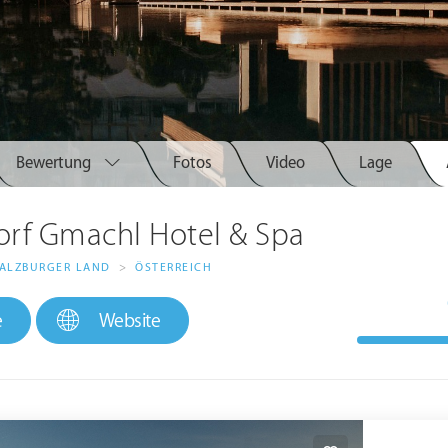
Bewertung
Fotos
Video
Lage
rf Gmachl Hotel & Spa
ALZBURGER LAND
>
ÖSTERREICH
e
Website