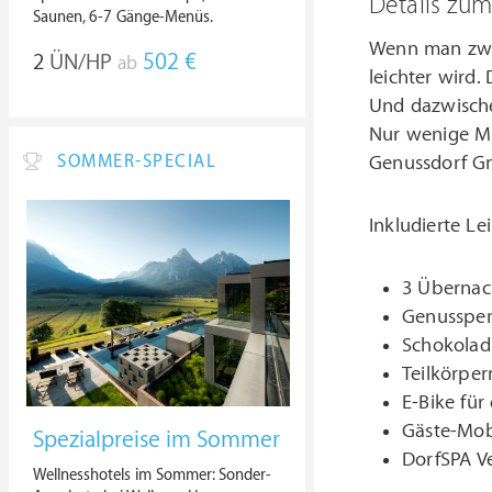
Details zu
Saunen, 6-7 Gänge-Menüs.
Wenn man zwis
2
ÜN/HP
502 €
ab
leichter wird
Und dazwische
Nur wenige Mi
SOMMER-SPECIAL
Genussdorf Gm
Inkludierte Le
3 Überna
Genusspen
Schokolad
Teilkörper
E-Bike für
Gäste-Mobi
Spezialpreise im Sommer
DorfSPA V
Wellnesshotels im Sommer: Sonder-