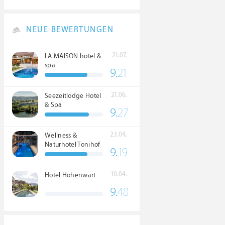
NEUE BEWERTUNGEN
21.07.
LA MAISON hotel &
spa
9.
21
21.06.
Seezeitlodge Hotel
& Spa
9.
27
23.04.
Wellness &
Naturhotel Tonihof
9.
19
****S
10.04.
Hotel Hohenwart
9.
48