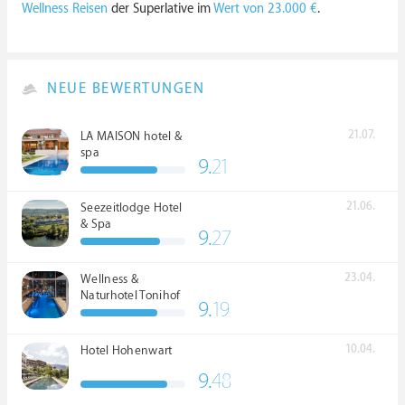
Wellness Reisen
der Superlative im
Wert von 23.000 €
.
NEUE BEWERTUNGEN
21.07.
LA MAISON hotel &
spa
9.
21
21.06.
Seezeitlodge Hotel
& Spa
9.
27
23.04.
Wellness &
Naturhotel Tonihof
9.
19
****S
10.04.
Hotel Hohenwart
9.
48