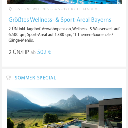
5-STERNE WELLNESS- & SPORTHOTEL JAGDHOF
Größtes Wellness- & Sport-Areal Bayerns
2 ÜN inkl. Jagdhof-Verwöhnpension, Wellness- & Wasserwelt auf
6.500 qm, Sport-Areal auf 1.380 qm, 11 Themen-Saunen, 6-7
Gänge-Menüs.
2
ÜN/HP
502 €
ab
SOMMER-SPECIAL