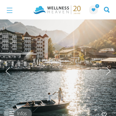
0
Infos