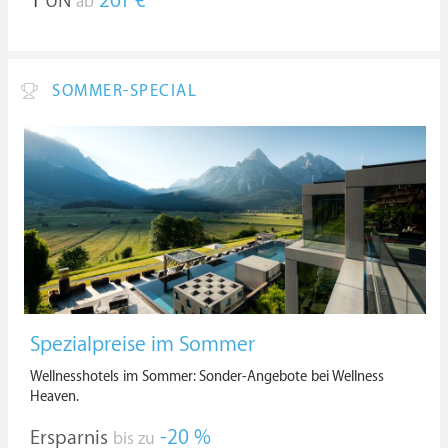
1
ÜN
261 €
ab
SOMMER-SPECIAL
Spezialpreise im Sommer
Wellnesshotels im Sommer: Sonder-Angebote bei Wellness
Heaven.
Ersparnis
-20 %
bis zu