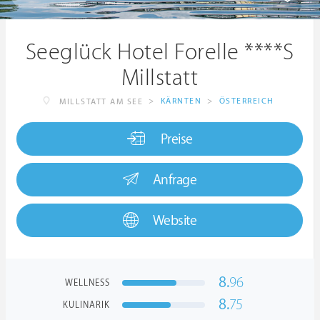
Seeglück Hotel Forelle ****S
Millstatt
>
KÄRNTEN
>
ÖSTERREICH
MILLSTATT AM SEE
Preise
Anfrage
Website
8.
96
WELLNESS
8.
75
KULINARIK