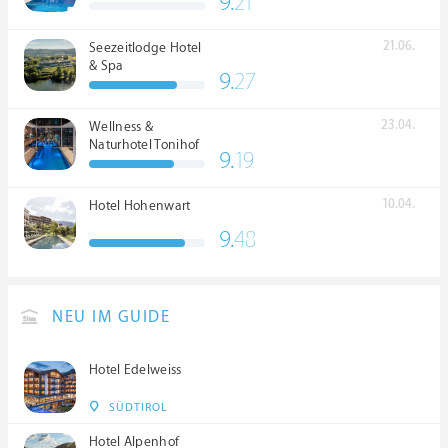
9.
21
21.06.
Seezeitlodge Hotel
& Spa
9.
27
23.04.
Wellness &
Naturhotel Tonihof
9.
19
****S
10.04.
Hotel Hohenwart
9.
48
NEU IM GUIDE
Hotel Edelweiss
SÜDTIROL
Hotel Alpenhof