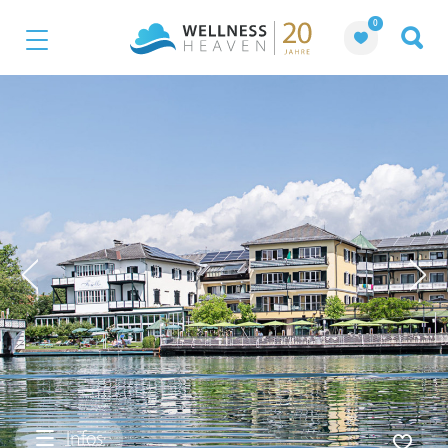
0
Infos