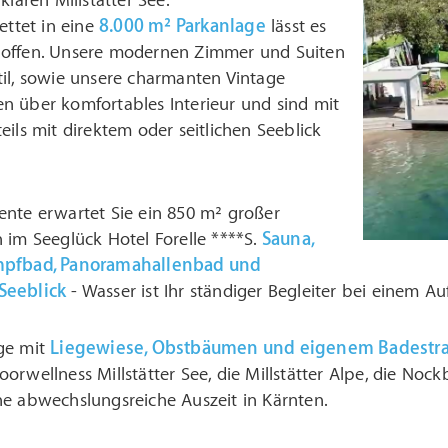
klaren Millstätter See.
ettet in eine
8.000 m² Parkanlage
lässt es
offen. Unsere modernen Zimmer und Suiten
til, sowie unsere charmanten Vintage
n über komfortables Interieur und sind mit
eils mit direktem oder seitlichen Seeblick
ente erwartet Sie ein 850 m² großer
 im Seeglück Hotel Forelle ****S.
Sauna,
mpfbad, Panoramahallenbad und
Seeblick
- Wasser ist Ihr ständiger Begleiter bei einem Au
ge mit
Liegewiese, Obstbäumen und eigenem Badestr
orwellness Millstätter See, die Millstätter Alpe, die Noc
ne abwechslungsreiche Auszeit in Kärnten.