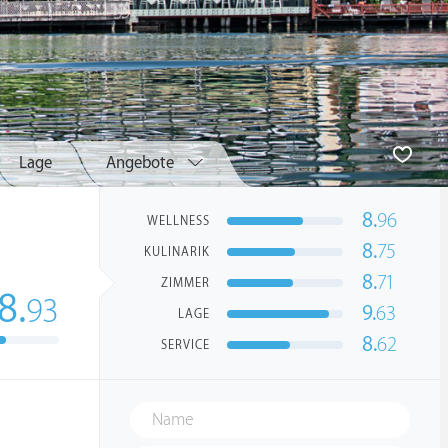
Lage
Angebote
8.
96
WELLNESS
8.
75
KULINARIK
8.
71
ZIMMER
8.
93
9.
63
LAGE
8.
62
SERVICE