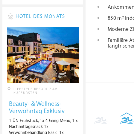
Ankommen, a
HOTEL DES MONATS
850 m² Indo
Moderne Zim
Familiäre 
fangfrische
LIFESTYLE RESORT ZUM
KURFÜRSTEN
Beauty- & Wellness-
Verwöhntag Exklusiv
1 ÜN Frühstück, 1x 4 Gang Menü, 1 x
Nachmittagssnack 1x
Verwöhnbehandlung Basic, 1x