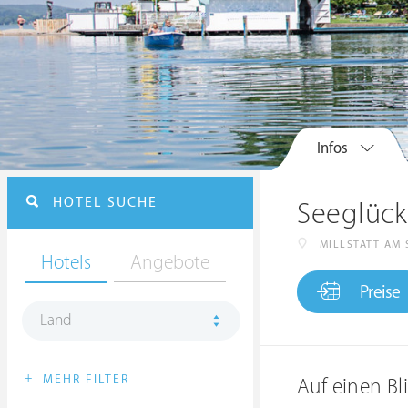
Infos
HOTEL SUCHE
Seeglück 
MILLSTATT AM 
Hotels
Angebote
Preise
Land
+
MEHR FILTER
Auf einen Bl