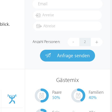
blick.
-
+
Anzahl Personen:
Anfrage senden
Gästemix
Paare
Familien
50
%
40
%