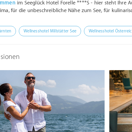
kommen
im Seeglück Hotel Forelle ****S - hier steht Ihre A
ima, für die unbeschreibliche Nähe zum See, für kulinaris
ärnten
Wellnesshotel Millstätter See
Wellnesshotel Österrei
ssionen