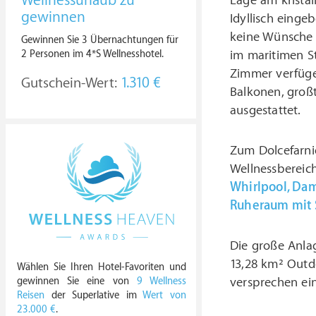
Wellnessurlaub zu
Lage am kristall
gewinnen
Idyllisch eingeb
keine Wünsche 
Gewinnen Sie 3 Übernachtungen für
2 Personen im 4*S Wellnesshotel.
im maritimen S
Zimmer verfüge
Gutschein-Wert:
1.310 €
Balkonen, großt
ausgestattet.
Zum Dolcefarni
Wellnessbereich
Whirlpool, Da
Ruheraum mit 
Die große Anla
13,28 km² Outdo
Wählen Sie Ihren Hotel-Favoriten und
versprechen ei
gewinnen Sie eine von
9 Wellness
Reisen
der Superlative im
Wert von
23.000 €
.