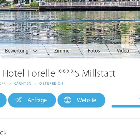
Bewertung
Zimmer
Fotos
Video
Hotel Forelle ****S Millstatt
>
KÄRNTEN
>
ÖSTERREICH
SEE
Anfrage
Website
ick