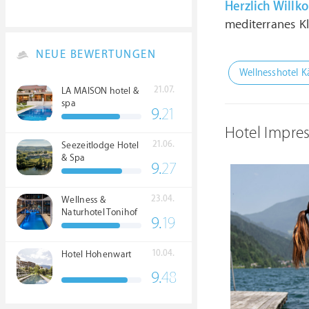
Herzlich Will
mediterranes Kl
NEUE BEWERTUNGEN
Wellnesshotel K
21.07.
LA MAISON hotel &
spa
9.
21
Hotel Impre
21.06.
Seezeitlodge Hotel
& Spa
9.
27
23.04.
Wellness &
Naturhotel Tonihof
9.
19
****S
10.04.
Hotel Hohenwart
9.
48