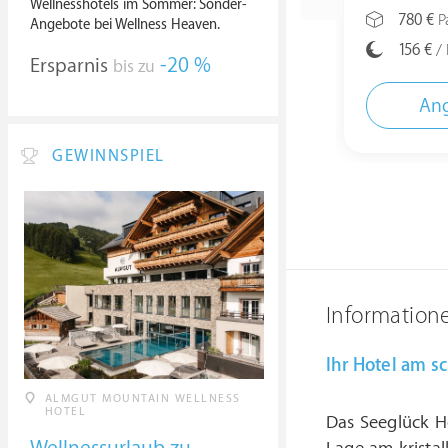
Wellnesshotels im Sommer: Sonder-
780 €
Pa
Angebote bei Wellness Heaven.
156 €
/ 
Ersparnis
-20 %
bis zu
Ang
GEWINNSPIEL
Information
Ihr Hotel am s
ALMGUT MOUNTAIN WELLNESS
HOTEL
Das Seeglück Ho