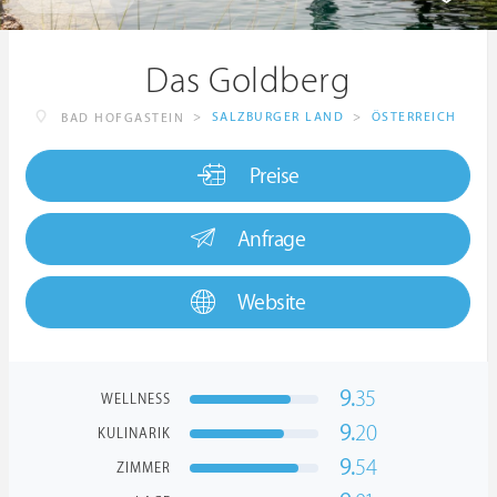
Das Goldberg
>
SALZBURGER LAND
>
ÖSTERREICH
BAD HOFGASTEIN
Preise
Anfrage
Website
9.
35
WELLNESS
9.
20
KULINARIK
9.
54
ZIMMER