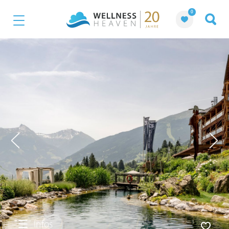
0
Infos