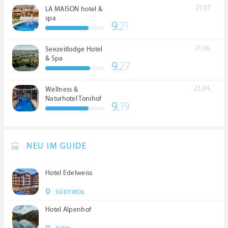
21.07.
LA MAISON hotel &
spa
9.
21
21.06.
Seezeitlodge Hotel
& Spa
9.
27
23.04.
Wellness &
Naturhotel Tonihof
9.
19
****S
NEU IM GUIDE
Hotel Edelweiss
SÜDTIROL
Hotel Alpenhof