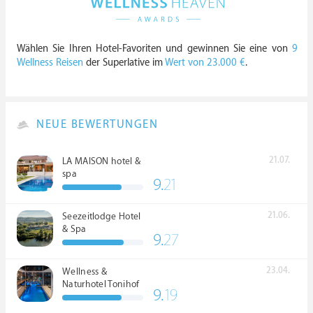
Wählen Sie Ihren Hotel-Favoriten und gewinnen Sie eine von
9
Wellness Reisen
der Superlative im
Wert von 23.000 €
.
NEUE BEWERTUNGEN
21.07.
LA MAISON hotel &
spa
9.
21
21.06.
Seezeitlodge Hotel
& Spa
9.
27
23.04.
Wellness &
Naturhotel Tonihof
9.
19
****S