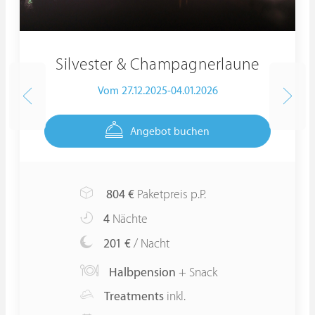
Silvester & Champagnerlaune
Vom 27.12.2025-04.01.2026
Angebot buchen
804
€
Paketpreis p.P.
4
Nächte
201 €
/ Nacht
Halbpension
+ Snack
Treatments
inkl.