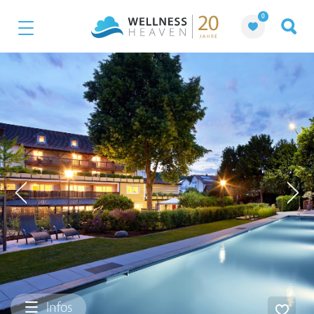
0
Infos