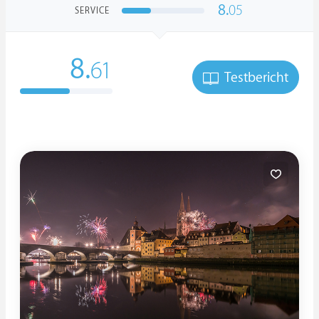
8.
05
SERVICE
8.
61
Testbericht