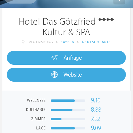
Hotel Das Götzfried ****
Kultur & SPA
>
BAYERN
>
DEUTSCHLAND
REGENSBURG
Anfrage
Website
9.
10
WELLNESS
8.
88
KULINARIK
7.
92
ZIMMER
9.
09
LAGE