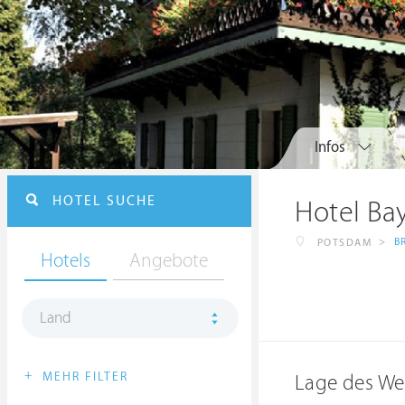
Infos
HOTEL SUCHE
Hotel Ba
>
B
POTSDAM
Hotels
Angebote
Land
+
MEHR FILTER
Lage des We