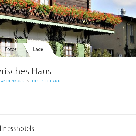
Fotos
Lage
yrisches Haus
RANDENBURG
>
DEUTSCHLAND
llnesshotels