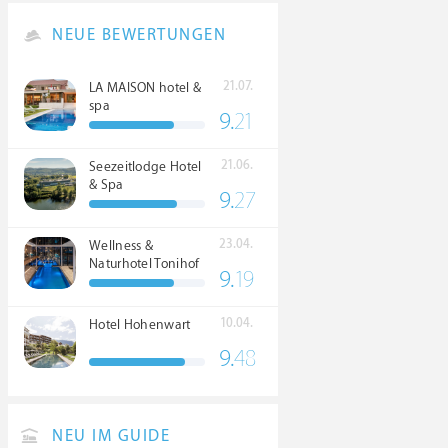
NEUE BEWERTUNGEN
21.07.
LA MAISON hotel &
spa
9.
21
21.06.
Seezeitlodge Hotel
& Spa
9.
27
23.04.
Wellness &
Naturhotel Tonihof
9.
19
****S
10.04.
Hotel Hohenwart
9.
48
NEU IM GUIDE