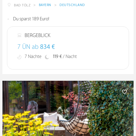
>
BAYERN
>
DEUTSCHLAND
BAD TÖLZ
Du sparst 189 Euro!
BERGEBLICK
7 ÜN ab
834 €
7 Nächte
119 €
/ Nacht