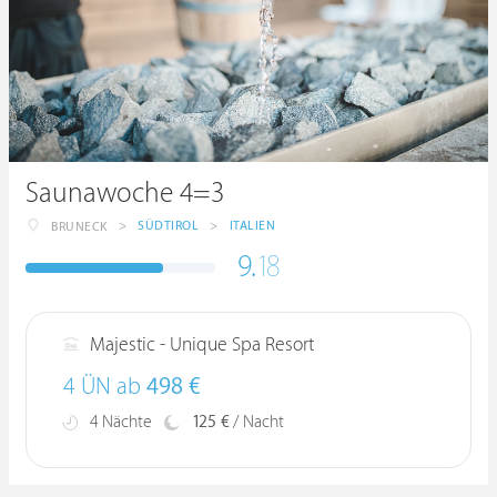
Saunawoche 4=3
>
SÜDTIROL
>
ITALIEN
BRUNECK
9.
18
Majestic - Unique Spa Resort
4 ÜN ab
498 €
4 Nächte
125 €
/ Nacht