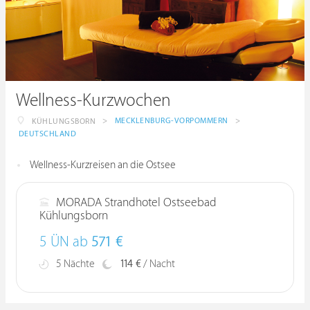
Wellness-Kurzwochen
>
MECKLENBURG-VORPOMMERN
>
KÜHLUNGSBORN
DEUTSCHLAND
Wellness-Kurzreisen an die Ostsee
MORADA Strandhotel Ostseebad
Kühlungsborn
5 ÜN ab
571 €
5 Nächte
114 €
/ Nacht