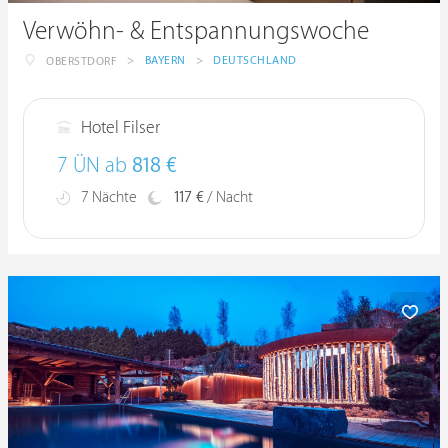
Verwöhn- & Entspannungswoche
>
BAYERN
>
DEUTSCHLAND
OBERSTDORF
Hotel Filser
7 ÜN ab
818 €
7 Nächte
117 €
/ Nacht