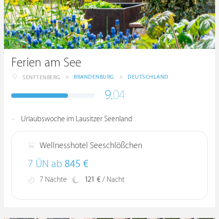
Ferien am See
>
BRANDENBURG
>
DEUTSCHLAND
SENFTENBERG
9.
04
Urlaubswoche im Lausitzer Seenland
Wellnesshotel Seeschlößchen
7 ÜN ab
845 €
7 Nächte
121 €
/ Nacht