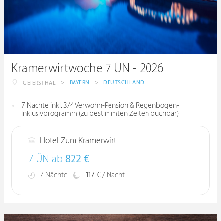
Kramerwirtwoche 7 ÜN - 2026
>
BAYERN
>
DEUTSCHLAND
GEIERSTHAL
7 Nächte inkl. 3/4 Verwöhn-Pension & Regenbogen-
Inklusivprogramm (zu bestimmten Zeiten buchbar)
Hotel Zum Kramerwirt
7 ÜN ab
822 €
7 Nächte
117 €
/ Nacht