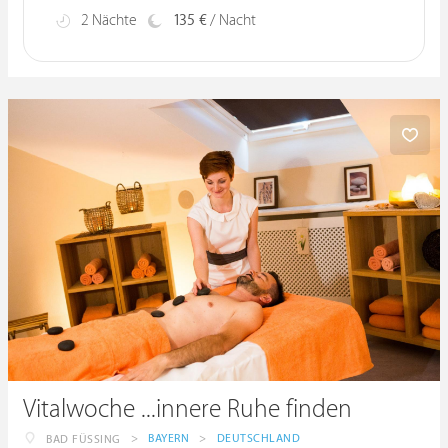
2 Nächte
135 €
/ Nacht
Vitalwoche ...innere Ruhe finden
>
BAYERN
>
DEUTSCHLAND
BAD FÜSSING