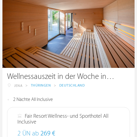
Wellnessauszeit in der Woche inklusive Anwendung
>
THÜRINGEN
>
DEUTSCHLAND
JENA
2 Nächte All Inclusive
Fair Resort Wellness- und Sporthotel All
Inclusive
2 ÜN ab
269 €