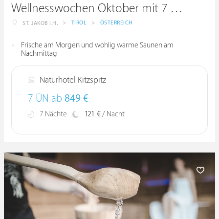
Wellnesswochen Oktober mit 7 = 6
>
TIROL
>
ÖSTERREICH
ST. JAKOB I.H.
Frische am Morgen und wohlig warme Saunen am
Nachmittag
Naturhotel Kitzspitz
7 ÜN ab
849 €
7 Nächte
121 €
/ Nacht