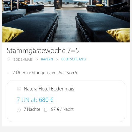
Stammgästewoche 7=5
>
BAYERN
>
DEUTSCHLAND
BODENMAIS
7 Übernachtungen zum Preis von 5
Natura Hotel Bodenmais
7 ÜN ab
680 €
7 Nächte
97 €
/ Nacht