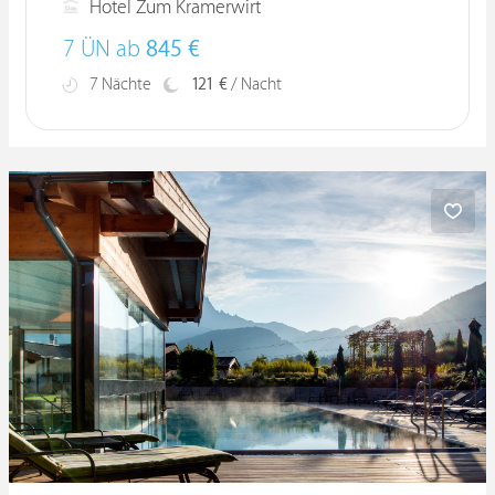
Hotel Zum Kramerwirt
7 ÜN ab
845 €
7 Nächte
121 €
/ Nacht