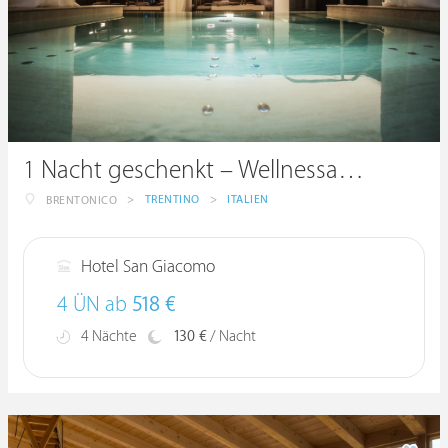
1 Nacht geschenkt – Wellnessauszeit unter der Woche im Trentino
>
TRENTINO
>
ITALIEN
BRENTONICO
Hotel San Giacomo
4 ÜN ab
518 €
4 Nächte
130 €
/ Nacht