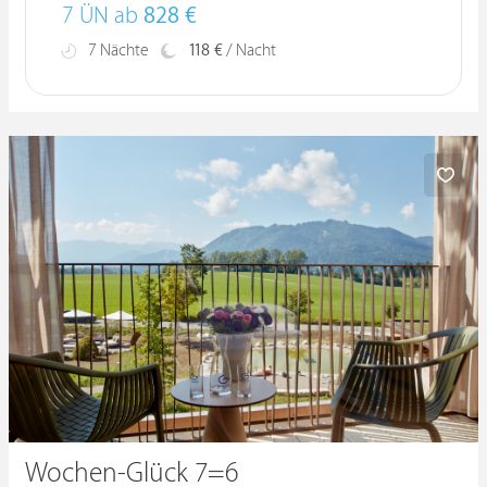
7 ÜN ab
828 €
7 Nächte
118 €
/ Nacht
Wochen-Glück 7=6