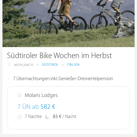
Südtiroler Bike Wochen im Herbst
>
SÜDTIROL
>
ITALIEN
MÜHLBACH
7 Übernachtungen inkl. Genießer-Dreiviertelpension
Molaris Lodges
7 ÜN ab
582 €
7 Nächte
83 €
/ Nacht