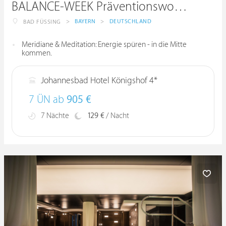
BALANCE-WEEK Präventionswoche
>
BAYERN
>
DEUTSCHLAND
BAD FÜSSING
Meridiane & Meditation: Energie spüren - in die Mitte
kommen.
Johannesbad Hotel Königshof 4*
7 ÜN ab
905 €
7 Nächte
129 €
/ Nacht