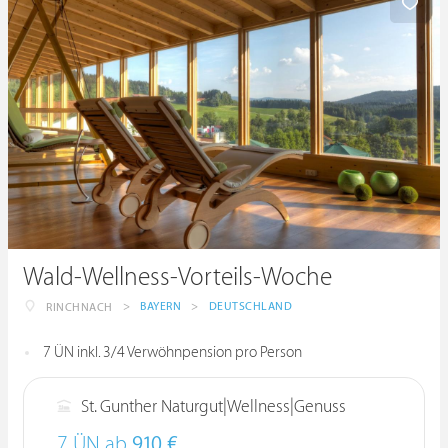
Wald-Wellness-Vorteils-Woche
>
BAYERN
>
DEUTSCHLAND
RINCHNACH
7 ÜN inkl. 3/4 Verwöhnpension pro Person
St. Gunther Naturgut|Wellness|Genuss
7 ÜN ab
910 €