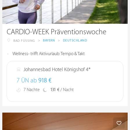
CARDIO-WEEK Präventionswoche
>
BAYERN
>
DEUTSCHLAND
BAD FÜSSING
Wellness- trifft Aktivurlaub: Tempo & Takt
Johannesbad Hotel Königshof 4*
7 ÜN ab
918 €
7 Nächte
131 €
/ Nacht