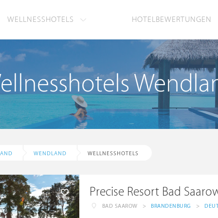
WELLNESSHOTELS
HOTELBEWERTUNGEN
ellnesshotels Wendla
LAND
WENDLAND
WELLNESSHOTELS
Precise Resort Bad Saar
BAD SAAROW
>
BRANDENBURG
>
DEU