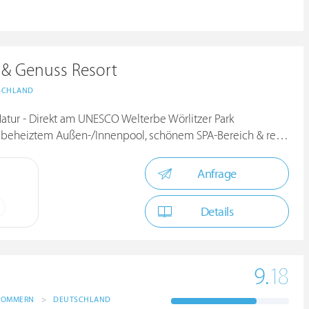
 & Genuss Resort
SCHLAND
atur - Direkt am UNESCO Welterbe Wörlitzer Park
iztem Außen-/Innenpool, schönem SPA-Bereich & regionaler Küche
Anfrage
Details
9.
18
POMMERN
>
DEUTSCHLAND