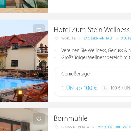
Hotel Zum Stein Wellness
WÖRLITZ
>
SACHSEN-ANHALT
>
DEUT
Vereinen Sie Wellness, Genuss & N
Großzügiger Wellnessbereich mit behe
Genießertage
1 ÜN ab
100 €
100 € / ÜN
Bornmühle
GROSS NEMEROW
>
MECKLENBURG-VOR