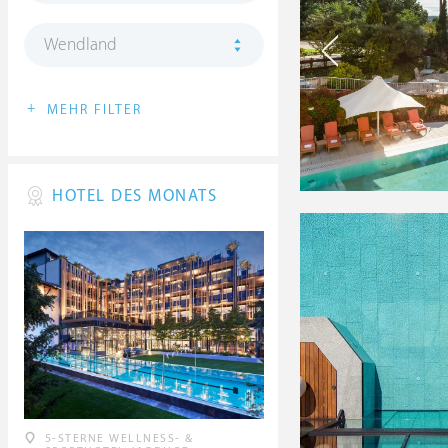
Wendland
+
MEHR FILTER
HOTEL DES MONATS
5-STERNE WELLNESS- &