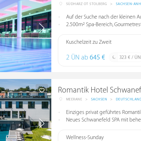
SÜDHARZ OT STOLBERG
>
SACHSEN-ANH
Auf der Suche nach der kleinen A
2.500m² Spa-Bereich, Gourmetresta
Kuschelzeit zu Zweit
2 ÜN ab
645 €
323 € / ÜN
Romantik Hotel Schwanef
MEERANE
>
SACHSEN
>
DEUTSCHLAN
Einziges privat geführtes Romant
Neues Schwanefeld SPA mit behe
Wellness-Sunday