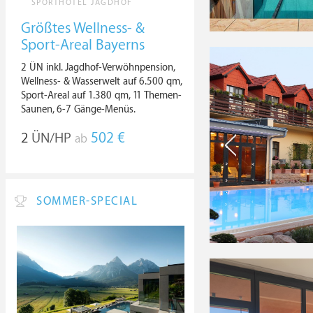
SPORTHOTEL JAGDHOF
Größtes Wellness- &
Sport-Areal Bayerns
2 ÜN inkl. Jagdhof-Verwöhnpension,
Wellness- & Wasserwelt auf 6.500 qm,
Sport-Areal auf 1.380 qm, 11 Themen-
Saunen, 6-7 Gänge-Menüs.
2
ÜN/HP
502 €
ab
SOMMER-SPECIAL