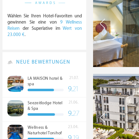
Wählen Sie Ihren Hotel-Favoriten und
gewinnen Sie eine von
9 Wellness
Reisen
der Superlative im
Wert von
23.000 €
.
NEUE BEWERTUNGEN
21.07.
LA MAISON hotel &
spa
9.
21
21.06.
Seezeitlodge Hotel
& Spa
9.
27
23.04.
Wellness &
Naturhotel Tonihof
9.
19
****S