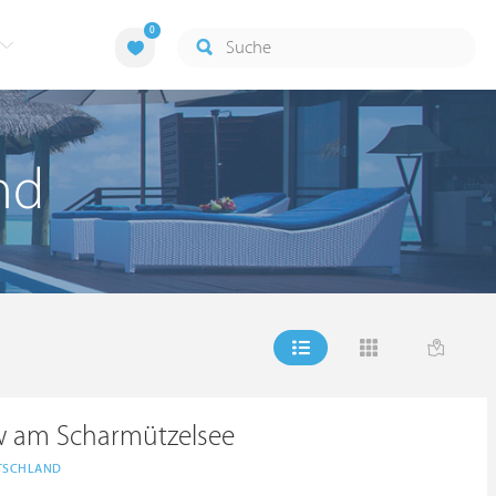
0
nd
ow am Scharmützelsee
TSCHLAND