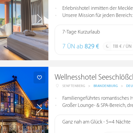
Erlebnishotel inmitten der Meckl
Unsere Mission für jeden Bereich: 
7-Tage Kurzurlaub
7 ÜN ab
829 €
118 € / ÜN
Wellnesshotel Seeschlöß
SENFTENBERG
>
BRANDENBURG
>
DEU
Familiengeführtes romantisches 
Großer Lounge- & SPA-Bereich, dr
Ganz nah am Glück - 5=4 Nächte