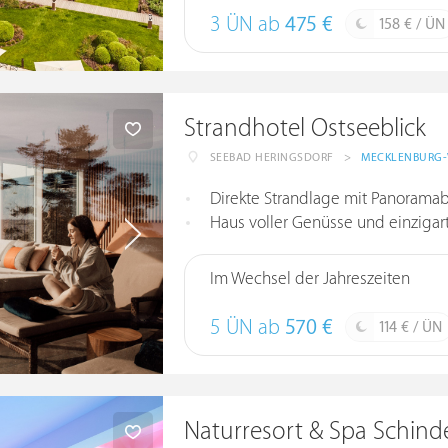
3 ÜN ab
475 €
158 € / ÜN
Strandhotel Ostseeblick
SEEBAD HERINGSDORF
>
MECKLENBURG
Direkte Strandlage mit Panoramab
Haus voller Genüsse und einzigar
Im Wechsel der Jahreszeiten
5 ÜN ab
570 €
114 € / ÜN
Naturresort & Spa Schind