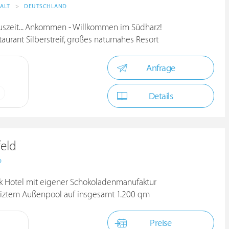
ALT
>
DEUTSCHLAND
uszeit... Ankommen - Willkommen im Südharz!
urant Silberstreif, großes naturnahes Resort
Anfrage
Details
eld
D
ik Hotel mit eigener Schokoladenmanufaktur
iztem Außenpool auf insgesamt 1.200 qm
Preise