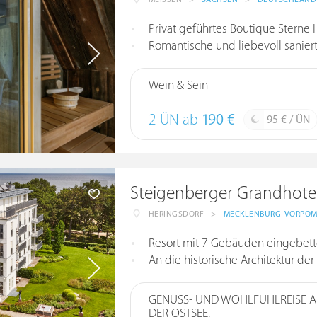
Privat geführtes Boutique Sterne
Romantische und liebevoll sanierte, d
Wein & Sein
2 ÜN ab
190 €
95 € / ÜN
Steigenberger Grandhotel
HERINGSDORF
>
MECKLENBURG-VORPO
Resort mit 7 Gebäuden eingebett
An die historische Architektur de
GENUSS- UND WOHLFÜHLREISE 
DER OSTSEE.