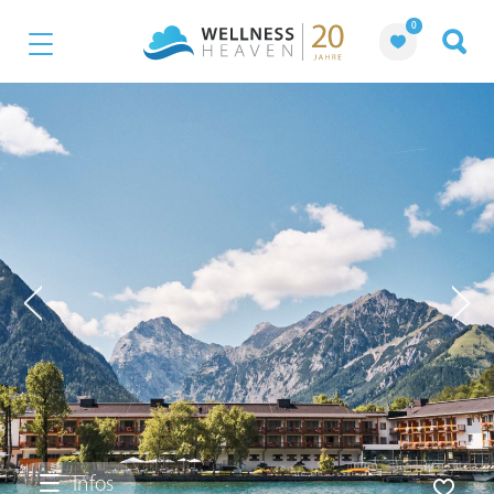
0
Infos