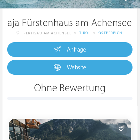
aja Fürstenhaus am Achensee
>
TIROL
>
ÖSTERREICH
PERTISAU AM ACHENSEE
Anfrage
Website
Ohne Bewertung