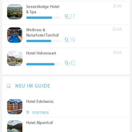
21.06.
Seezeitlodge Hotel
& Spa
9.
27
23.04.
Wellness &
Naturhotel Tonihof
9.
19
****S
10.04.
Hotel Hohenwart
9.
48
NEU IM GUIDE
Hotel Edelweiss
SÜDTIROL
Hotel Alpenhof