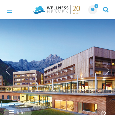
0
Infos