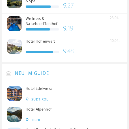
& Spa
9.
27
23.04.
Wellness &
Naturhotel Tonihof
9.
19
****S
10.04.
Hotel Hohenwart
9.
48
NEU IM GUIDE
Hotel Edelweiss
SÜDTIROL
Hotel Alpenhof
TIROL