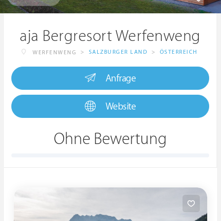
aja Bergresort Werfenweng
>
SALZBURGER LAND
>
ÖSTERREICH
WERFENWENG
Anfrage
Website
Ohne Bewertung