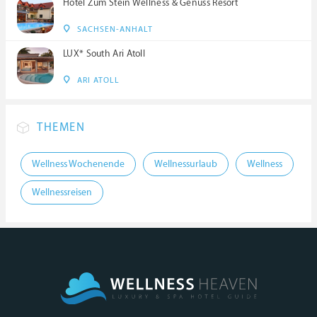
Hotel Zum Stein Wellness & Genuss Resort
SACHSEN-ANHALT
LUX* South Ari Atoll
ARI ATOLL
THEMEN
Wellness Wochenende
Wellnessurlaub
Wellness
Wellnessreisen