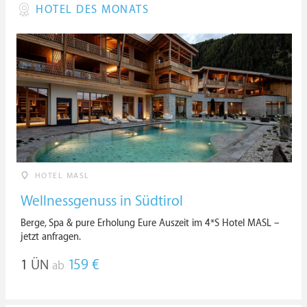
HOTEL DES MONATS
HOTEL MASL
Wellnessgenuss in Südtirol
Berge, Spa & pure Erholung Eure Auszeit im 4*S Hotel MASL –
jetzt anfragen.
1
ÜN
159 €
ab