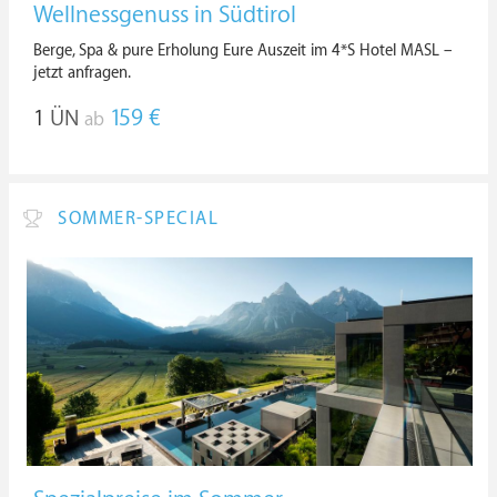
Wellnessgenuss in Südtirol
Berge, Spa & pure Erholung Eure Auszeit im 4*S Hotel MASL –
jetzt anfragen.
1
ÜN
159 €
ab
SOMMER-SPECIAL