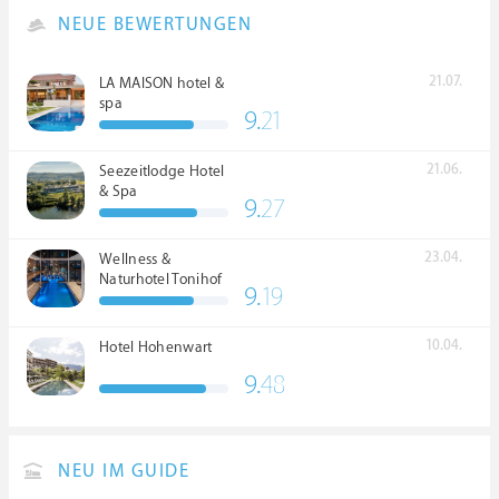
NEUE BEWERTUNGEN
21.07.
LA MAISON hotel &
spa
9.
21
21.06.
Seezeitlodge Hotel
& Spa
9.
27
23.04.
Wellness &
Naturhotel Tonihof
9.
19
****S
10.04.
Hotel Hohenwart
9.
48
NEU IM GUIDE