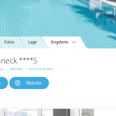
Fotos
Lage
Angebote
nneck ****S
>
BAYERN
>
DEUTSCHLAND
FEN
e
Website