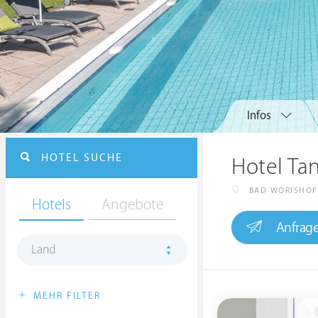
Infos
HOTEL SUCHE
Hotel Ta
BAD WÖRISHO
Hotels
Angebote
Anfrag
Land
+
MEHR FILTER