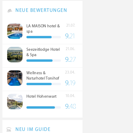
NEUE BEWERTUNGEN
21.07.
LA MAISON hotel &
spa
9.
21
21.06.
Seezeitlodge Hotel
& Spa
9.
27
23.04.
Wellness &
Naturhotel Tonihof
9.
19
****S
10.04.
Hotel Hohenwart
9.
48
NEU IM GUIDE