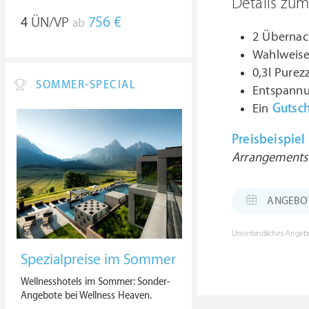
Details zu
4
ÜN/VP
756 €
ab
2 Übernac
Wahlweis
0,3l Pure
SOMMER-SPECIAL
Entspannu
Ein
Gutsc
Preisbeispiel
Arrangements s
ANGEBOT:
Unverbindliches Angebo
Spezialpreise im Sommer
Wellnesshotels im Sommer: Sonder-
Angebote bei Wellness Heaven.