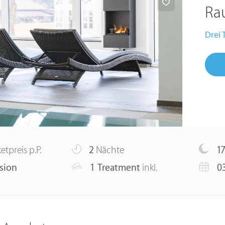
Ra
Drei
etpreis p.P.
2
Nächte
17
sion
1 Treatment
inkl.
0