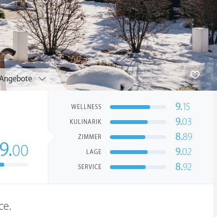
Angebote
9.
15
WELLNESS
9.
03
KULINARIK
8.
89
ZIMMER
9.
00
9.
02
LAGE
8.
92
SERVICE
ce.