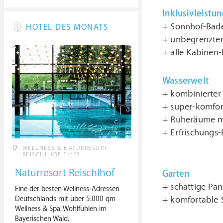
Inklusivleistu
+ Sonnhof-Bade
HOTEL DES MONATS
+ unbegrenzter
+ alle Kabinen
Wasserwelt
+ kombinierter 
+ super-komfor
+ Ruheräume mi
+ Erfrischungs
WELLNESS & NATURRESORT
REISCHLHOF ****S
Naturresort Reischlhof
Garten
+ schattige P
Eine der besten Wellness-Adressen
Deutschlands mit über 5.000 qm
+ komfortable 
Wellness & Spa. Wohlfühlen im
Bayerischen Wald.