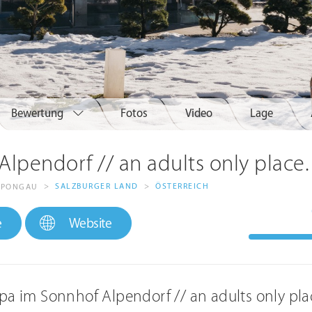
Bewertung
Fotos
Video
Lage
lpendorf // an adults only place.
>
SALZBURGER LAND
>
ÖSTERREICH
M PONGAU
e
Website
pa im Sonnhof Alpendorf // an adults only pla