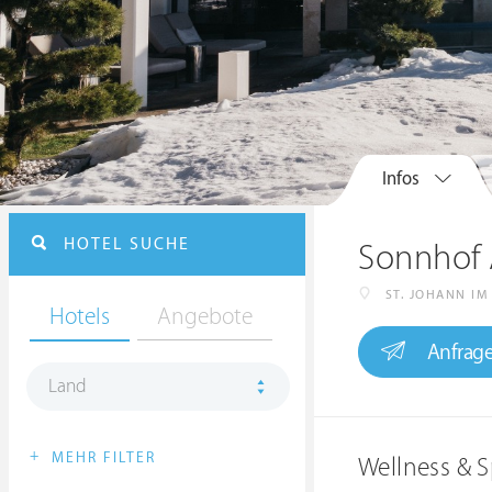
Infos
HOTEL SUCHE
Sonnhof A
ST. JOHANN I
Hotels
Angebote
Anfrag
Land
+
MEHR FILTER
Wellness & S