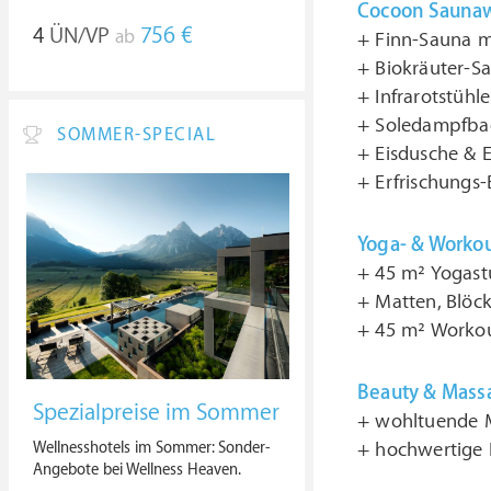
Cocoon Sauna
4
ÜN/VP
756 €
ab
+ Finn-Sauna 
+ Biokräuter-S
+ Infrarotstühl
+ Soledampfbad
SOMMER-SPECIAL
+ Eisdusche & E
+ Erfrischungs-
Yoga- & Worko
+ 45 m² Yogast
+ Matten, Blöck
+ 45 m² Worko
Beauty & Mass
Spezialpreise im Sommer
+ wohltuende 
Wellnesshotels im Sommer: Sonder-
+ hochwertige 
Angebote bei Wellness Heaven.