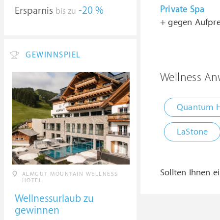
Private Spa
Ersparnis
-20 %
bis zu
+ gegen Aufpre
GEWINNSPIEL
Wellness An
Quantum H
LaStone
Sollten Ihnen e
ALMGUT MOUNTAIN WELLNESS
HOTEL
Wellnessurlaub zu
gewinnen