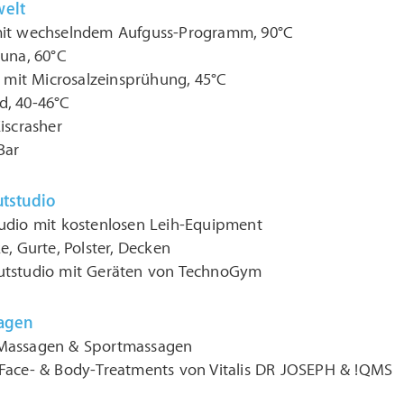
welt
mit wechselndem Aufguss-Programm, 90°C
auna, 60°C
e mit Microsalzeinsprühung, 45°C
, 40-46°C
iscrasher
Bar
utstudio
udio mit kostenlosen Leih-Equipment
e, Gurte, Polster, Decken
utstudio mit Geräten von TechnoGym
agen
Massagen & Sportmassagen
Face- & Body-Treatments von Vitalis DR JOSEPH & !QMS