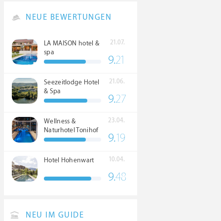
NEUE BEWERTUNGEN
21.07.
LA MAISON hotel &
spa
9.
21
21.06.
Seezeitlodge Hotel
& Spa
9.
27
23.04.
Wellness &
Naturhotel Tonihof
9.
19
****S
10.04.
Hotel Hohenwart
9.
48
NEU IM GUIDE