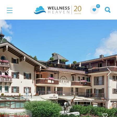
0
Infos