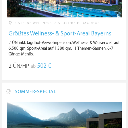
5-STERNE WELLNESS- & SPORTHOTEL JAGDHOF
Größtes Wellness- & Sport-Areal Bayerns
2 ÜN inkl. Jagdhof-Verwöhnpension, Wellness- & Wasserwelt auf
6.500 qm, Sport-Areal auf 1.380 qm, 11 Themen-Saunen, 6-7
Gänge-Menüs.
2
ÜN/HP
502 €
ab
SOMMER-SPECIAL