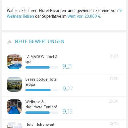
Wählen Sie Ihren Hotel-Favoriten und gewinnen Sie eine von
9
Wellness Reisen
der Superlative im
Wert von 23.000 €
.
NEUE BEWERTUNGEN
21.07.
LA MAISON hotel &
spa
9.
21
21.06.
Seezeitlodge Hotel
& Spa
9.
27
23.04.
Wellness &
Naturhotel Tonihof
9.
19
****S
10.04.
Hotel Hohenwart